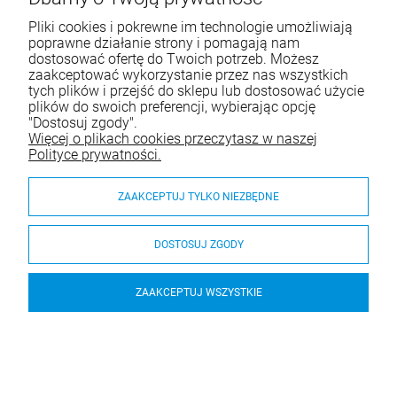
WIĘCEJ
e-mail:
sklep.decortrend@gmail.com
Pliki cookies i pokrewne im technologie umożliwiają
poprawne działanie strony i pomagają nam
dostosować ofertę do Twoich potrzeb. Możesz
zaakceptować wykorzystanie przez nas wszystkich
Pomoc
tych plików i przejść do sklepu lub dostosować użycie
plików do swoich preferencji, wybierając opcję
Moje konto
"Dostosuj zgody".
Więcej o plikach cookies przeczytasz w naszej
Płatności i dostawa
Polityce prywatności.
O nas
ZAAKCEPTUJ TYLKO NIEZBĘDNE
DOSTOSUJ ZGODY
© 2026 decortrend.pl. Wszelkie prawa zastrzeżone.
ZAAKCEPTUJ WSZYSTKIE
Styl graficzny ShopGadget.pl
Sklep internetowy Shoper.pl