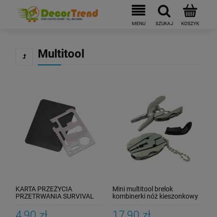
Multitool
KARTA PRZEŻYCIA
Mini multitool brelok
PRZETRWANIA SURVIVAL
kombinerki nóż kieszonkowy
CARD GRYLLS
5W1
4,90 zł
17,90 zł