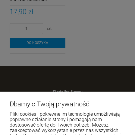
SCYZORYK otwieracz + ETUI
17,90 zł
szt.
DO KOSZYKA
Siedziba firmy:
SWIP Decortrend Sp. z o.o. Sp. K.
Dbamy o Twoją prywatność
ul. Legnicka 28
25-328 Kielce
Pliki cookies i pokrewne im technologie umożliwiają
NIP: 959-197-34-59
poprawne działanie strony i pomagają nam
dostosować ofertę do Twoich potrzeb. Możesz
Tel.:
517-378-341
zaakceptować wykorzystanie przez nas wszystkich