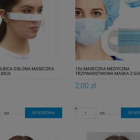
YŁBICA OSŁONA MASECZKA
10x MASECZKA MEDYCZNA
ŁBICA
TRZYWARSTWOWA MASKA Z G
2,00 zł
+
DO KOSZYKA
DO KO
szt.
szt.
-
-