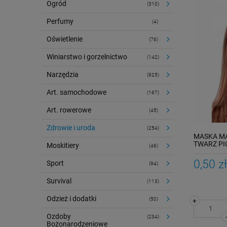
Ogród
(310)
Perfumy
(4)
Oświetlenie
(76)
Winiarstwo i gorzelnictwo
(142)
Narzędzia
(925)
Art. samochodowe
(167)
Art. rowerowe
(45)
Zdrowie i uroda
(254)
MASKA M
TWARZ PI
Moskitiery
(46)
0,50 zł
Sport
(94)
Survival
(113)
Odzież i dodatki
(50)
+
Ozdoby
(234)
Bożonarodzeniowe