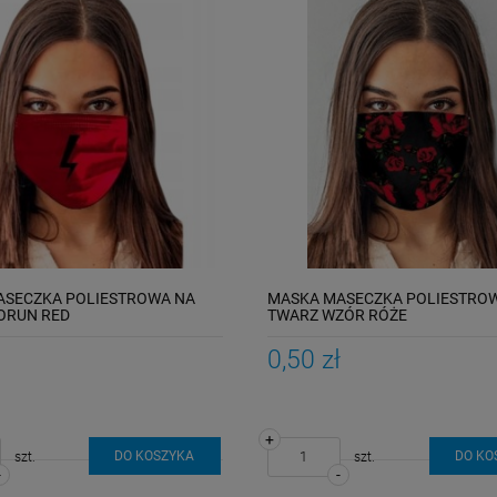
ASECZKA POLIESTROWA NA
MASKA MASECZKA POLIESTRO
ORUN RED
TWARZ WZÓR RÓŻE
0,50 zł
+
DO KOSZYKA
DO KO
szt.
szt.
-
-