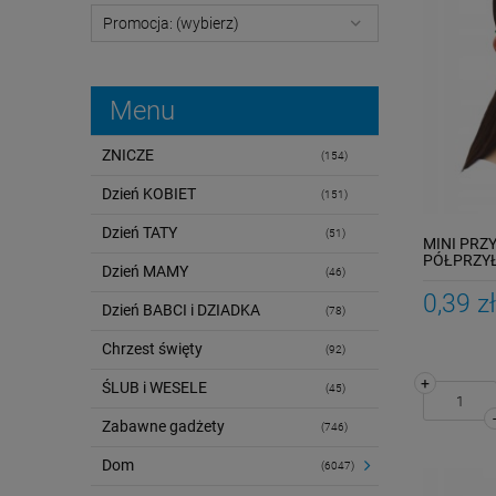
Promocja: (wybierz)
Menu
ZNICZE
(154)
Dzień KOBIET
(151)
Dzień TATY
(51)
MINI PRZ
PÓŁPRZY
Dzień MAMY
(46)
0,39 zł
Dzień BABCI i DZIADKA
(78)
Chrzest święty
(92)
+
ŚLUB i WESELE
(45)
Zabawne gadżety
(746)
Dom
(6047)