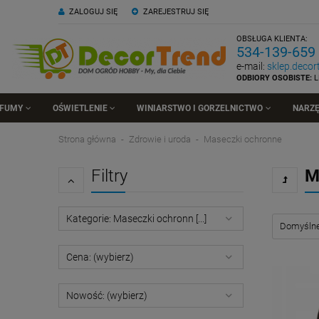
ZALOGUJ SIĘ
ZAREJESTRUJ SIĘ
OBSŁUGA KLIENTA:
534-139-659
e-mail:
sklep.deco
ODBIORY OSOBISTE:
L
RFUMY
OŚWIETLENIE
WINIARSTWO I GORZELNICTWO
NARZĘ
Strona główna
Zdrowie i uroda
Maseczki ochronne
Filtry
M
Kategorie: Maseczki ochronn [...]
Cena: (wybierz)
Nowość: (wybierz)