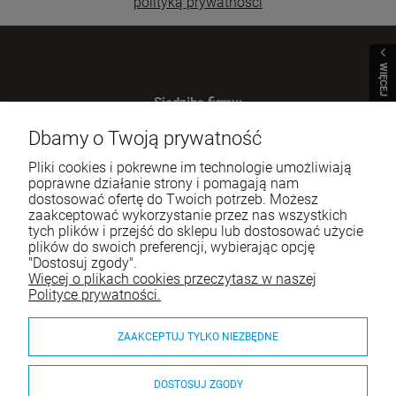
polityką prywatności
WIĘCEJ
Siedziba firmy:
SWIP Decortrend Sp. z o.o. Sp. K.
Dbamy o Twoją prywatność
ul. Legnicka 28
25-328 Kielce
Pliki cookies i pokrewne im technologie umożliwiają
poprawne działanie strony i pomagają nam
NIP: 959-197-34-59
dostosować ofertę do Twoich potrzeb. Możesz
Tel.:
517-378-341
zaakceptować wykorzystanie przez nas wszystkich
tych plików i przejść do sklepu lub dostosować użycie
e-mail:
sklep.decortrend@gmail.com
plików do swoich preferencji, wybierając opcję
"Dostosuj zgody".
Więcej o plikach cookies przeczytasz w naszej
Pomoc
Polityce prywatności.
Moje konto
ZAAKCEPTUJ TYLKO NIEZBĘDNE
Płatności i dostawa
DOSTOSUJ ZGODY