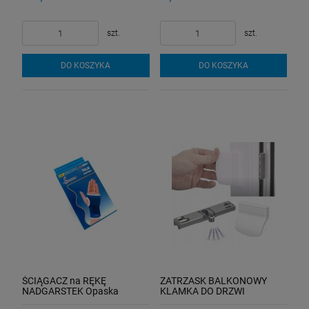
szt.
szt.
DO KOSZYKA
DO KOSZYKA
ŚCIĄGACZ na RĘKĘ
ZATRZASK BALKONOWY
NADGARSTEK Opaska
KLAMKA DO DRZWI
OCHRANIACZ na Dłoń 2szt
PALACZA POCHWYT AUTO