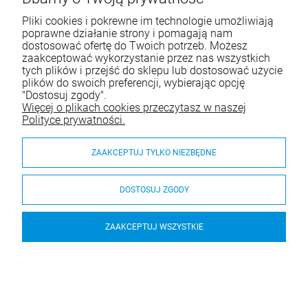
Pliki cookies i pokrewne im technologie umożliwiają
poprawne działanie strony i pomagają nam
dostosować ofertę do Twoich potrzeb. Możesz
zaakceptować wykorzystanie przez nas wszystkich
tych plików i przejść do sklepu lub dostosować użycie
plików do swoich preferencji, wybierając opcję
"Dostosuj zgody".
Zatrzask balkonowy
Zatrzask balkonowy
Więcej o plikach cookies przeczytasz w naszej
POCHWYT uchwyt DRZWI
POCHWYT uchwyt DRZWI
Polityce prywatności.
BALKONOWYCH zamek
BALKONOWYCH zamek
palacza SZABLON
palacza SZABLON
16,00 zł
17,00 zł
ZAAKCEPTUJ TYLKO NIEZBĘDNE
szt.
szt.
DOSTOSUJ ZGODY
DO KOSZYKA
DO KOSZYKA
ZAAKCEPTUJ WSZYSTKIE
1
2
«
»