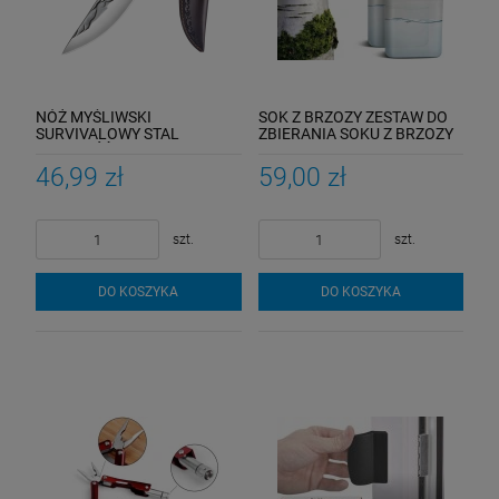
NÓŻ MYŚLIWSKI
SOK Z BRZOZY ZESTAW DO
SURVIVALOWY STAL
ZBIERANIA SOKU Z BRZOZY
RĘKOJEŚĆ DREWNO
POZYSKIWANIA OSKOŁY 2
SKÓRZANY POKROWIEC
SZTUKI
46,99 zł
59,00 zł
KEMPING
szt.
szt.
DO KOSZYKA
DO KOSZYKA