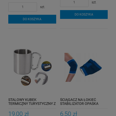
szt.
szt.
DO KOSZYKA
DO KOSZYKA
STALOWY KUBEK
ŚCIĄGACZ NA ŁOKIEĆ
TERMICZNY TURYSTYCZNY Z
STABILIZATOR OPASKA
KARABIŃCZYKIEM 220ML
RĘKĘ 2SZT
19,00 zł
6,50 zł