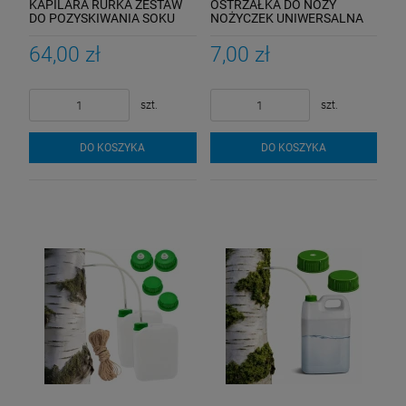
KAPILARA RURKA ZESTAW
OSTRZAŁKA DO NOŻY
DO POZYSKIWANIA SOKU
NOŻYCZEK UNIWERSALNA
BRZOZY KANISTYY
KAMIENNA
ZAKRĘTKI ZAŚLEPKI WĘŻYK
64,00 zł
7,00 zł
OSKOŁA sok z brzozy
szt.
szt.
DO KOSZYKA
DO KOSZYKA