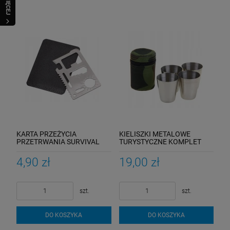
WIĘCEJ
KARTA PRZEŻYCIA
KIELISZKI METALOWE
PRZETRWANIA SURVIVAL
TURYSTYCZNE KOMPLET
CARD GRYLLS
4SZT ETUI
4,90 zł
19,00 zł
szt.
szt.
DO KOSZYKA
DO KOSZYKA