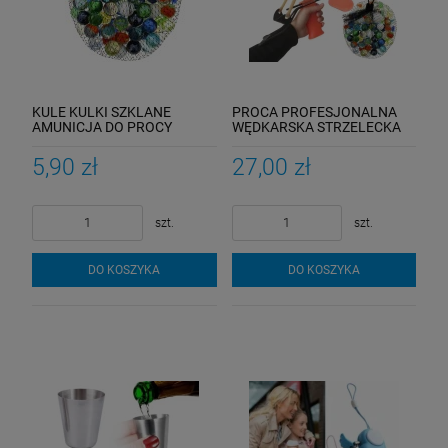
KULE KULKI SZKLANE
PROCA PROFESJONALNA
AMUNICJA DO PROCY
WĘDKARSKA STRZELECKA
OZDOBNE KOLOROWE
50 KULEK
SZKLANE KULKI DO
5,90 zł
27,00 zł
AKWARIUM DONICZEK 50
SZTUK 16MM
szt.
szt.
DO KOSZYKA
DO KOSZYKA