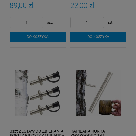
BRZOZY
89,00 zł
22,00 zł
szt.
szt.
DO KOSZYKA
DO KOSZYKA
3szt ZESTAW DO ZBIERANIA
KAPILARA RURKA
SOKU Z BRZOZY KAPILARKA
KWASOODPORNA