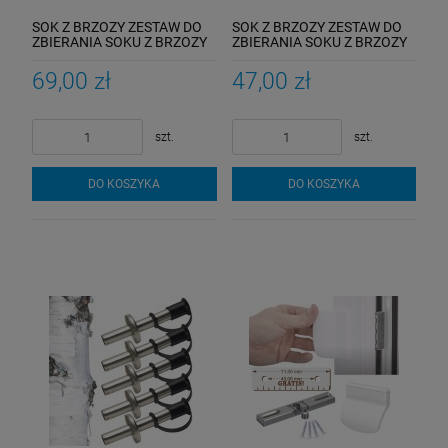
SOK Z BRZOZY ZESTAW DO
SOK Z BRZOZY ZESTAW DO
ZBIERANIA SOKU Z BRZOZY
ZBIERANIA SOKU Z BRZOZY
POZYSKIWANIA OSKOŁY 2
POZYSKIWANIA OSKOŁY
SZTUKI
KAPILARA
69,00 zł
47,00 zł
szt.
szt.
DO KOSZYKA
DO KOSZYKA