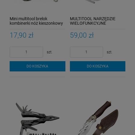
Mini multitool brelok
MULTITOOL NARZĘDZIE
kombinerki nóż kieszonkowy
WIELOFUNKCYJNE
5W1
SURVIVAL 13w1 ETUI
Niezbędnik PRZEŻYCIA
17,90 zł
59,00 zł
szt.
szt.
DO KOSZYKA
DO KOSZYKA