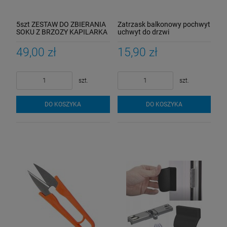
5szt ZESTAW DO ZBIERANIA
Zatrzask balkonowy pochwyt
SOKU Z BRZOZY KAPILARKA
uchwyt do drzwi
OSKOŁA SOK Z BRZOZY
balkonowych zamek palacza
49,00 zł
15,90 zł
szt.
szt.
DO KOSZYKA
DO KOSZYKA