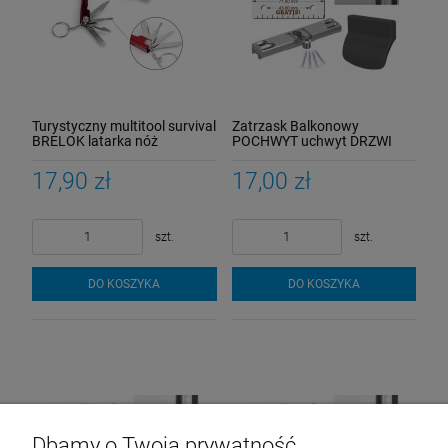
Turystyczny multitool survival
Zatrzask Balkonowy
BRELOK latarka nóż
POCHWYT uchwyt DRZWI
SCYZORYK otwieracz + ETUI
BALKONOWYCH Zamek
Palacza SZABLON
17,90 zł
17,00 zł
szt.
szt.
DO KOSZYKA
DO KOSZYKA
Dbamy o Twoją prywatność