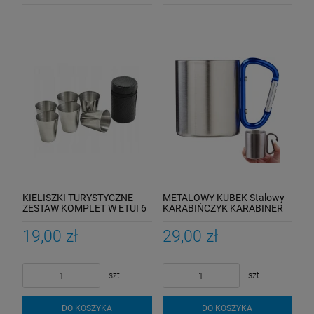
KIELISZKI TURYSTYCZNE
METALOWY KUBEK Stalowy
ZESTAW KOMPLET W ETUI 6
KARABIŃCZYK KARABINER
SZTUK STALOWE 30ML
300ML 9cm PLECAK
19,00 zł
29,00 zł
szt.
szt.
DO KOSZYKA
DO KOSZYKA