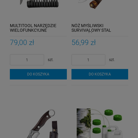
MULTITOOL NARZĘDZIE
NÓŻ MYŚLIWSKI
WIELOFUNKCYJNE
SURVIVALOWY STAL
SURVIVAL SCYZORYK
RĘKOJEŚĆ DREWNO
TURYSTYCZNY 11w1
SKÓRZANY POKROWIEC
79,00 zł
56,99 zł
KEMPING
szt.
szt.
DO KOSZYKA
DO KOSZYKA