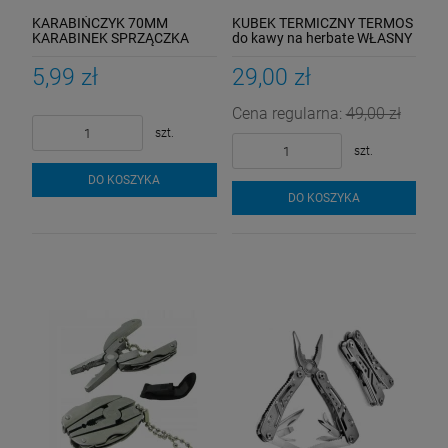
KARABIŃCZYK 70MM
KUBEK TERMICZNY TERMOS
KARABINEK SPRZĄCZKA
do kawy na herbate WŁASNY
ZACZEP BRELOK S-HOOK
GRAWER LOGO nadruk
PREZENT
5,99 zł
29,00 zł
Cena regularna:
49,00 zł
szt.
szt.
DO KOSZYKA
DO KOSZYKA