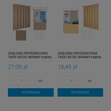
ZASŁONA PRYSZNICOWA
ZASŁONA PRYSZNICOWA
180X180 DO WANNY Kabiny
180X180 DO WANNY Kabiny
Zasłonka Pod Prysznic
Zasłonka Pod Prysznic
CAPUCCINO
BRZOSKWINIOWA
27,00 zł
18,49 zł
szt.
szt.
DO KOSZYKA
DO KOSZYKA