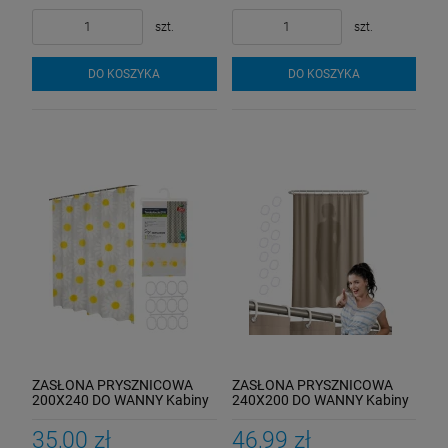
szt.
szt.
DO KOSZYKA
DO KOSZYKA
ZASŁONA PRYSZNICOWA
ZASŁONA PRYSZNICOWA
200X240 DO WANNY Kabiny
240X200 DO WANNY Kabiny
Zasłonka Pod Prysznic
Zasłonka Pod Prysznic
Capuccino
35,00 zł
46,99 zł