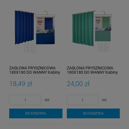
ZASŁONA PRYSZNICOWA
ZASŁONA PRYSZNICOWA
180X180 DO WANNY Kabiny
180X180 DO WANNY Kabiny
Zasłonka Pod Prysznic
Zasłonka Pod Prysznic
GRANAT
MIĘTOWY
18,49 zł
24,00 zł
szt.
szt.
DO KOSZYKA
DO KOSZYKA