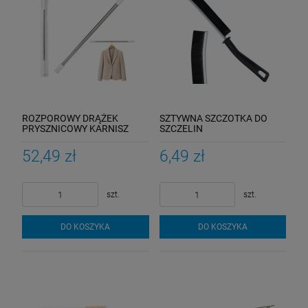
ROZPOROWY DRĄŻEK
SZTYWNA SZCZOTKA DO
PRYSZNICOWY KARNISZ
SZCZELIN
TELESKOPOWY
WIELOFUNKCYJNA OKNA
BEZINWAZYJNY 140cm-
ZAKAMARKI ŁAZIENKA
52,49 zł
6,49 zł
260cm
Piekarników Ram Zmywarki
Wąska Do Mycia
szt.
szt.
DO KOSZYKA
DO KOSZYKA