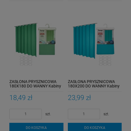
ZASŁONA PRYSZNICOWA
ZASŁONA PRYSZNICOWA
180X180 DO WANNY Kabiny
180X200 DO WANNY Kabiny
Zasłonka Pod Prysznic
Zasłonka Pod Prysznic
ZIELONA
MORSKI
18,49 zł
23,99 zł
szt.
szt.
DO KOSZYKA
DO KOSZYKA