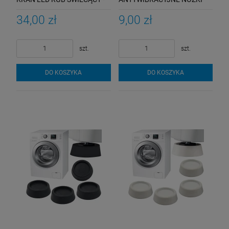
GIFT
POD PRALKĘ ZMYWARKĘ
34,00 zł
9,00 zł
szt.
szt.
DO KOSZYKA
DO KOSZYKA