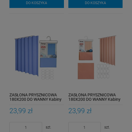
DO KOSZYKA
DO KOSZYKA
ZASŁONA PRYSZNICOWA
ZASŁONA PRYSZNICOWA
180X200 DO WANNY Kabiny
180X200 DO WANNY Kabiny
Zasłonka Pod Prysznic
Zasłonka Pod Prysznic
KOBALT
RÓŻOWA
23,99 zł
23,99 zł
szt.
szt.