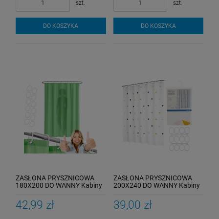
szt.
szt.
DO KOSZYKA
DO KOSZYKA
ZASŁONA PRYSZNICOWA
ZASŁONA PRYSZNICOWA
180X200 DO WANNY Kabiny
200X240 DO WANNY Kabiny
Zasłonka Pod Prysznic
Zasłonka Pod Prysznic
Zielona
42,99 zł
39,00 zł