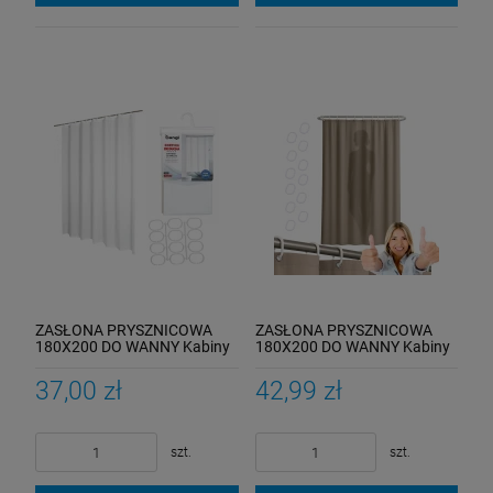
ZASŁONA PRYSZNICOWA
ZASŁONA PRYSZNICOWA
180X200 DO WANNY Kabiny
180X200 DO WANNY Kabiny
Zasłonka Pod Prysznic BIAŁA
Zasłonka Pod Prysznic
Capuccino
37,00 zł
42,99 zł
szt.
szt.