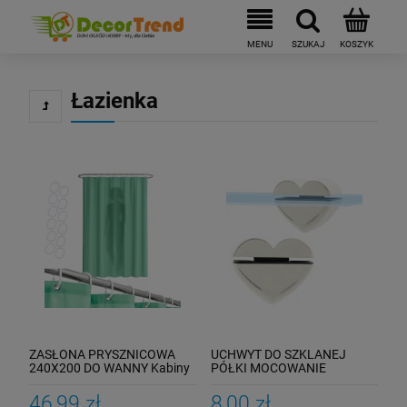
Łazienka
ZASŁONA PRYSZNICOWA
UCHWYT DO SZKLANEJ
240X200 DO WANNY Kabiny
PÓŁKI MOCOWANIE
Zasłonka Pod Prysznic
WSPORNIK SERCE
Zielona
46,99 zł
8,00 zł