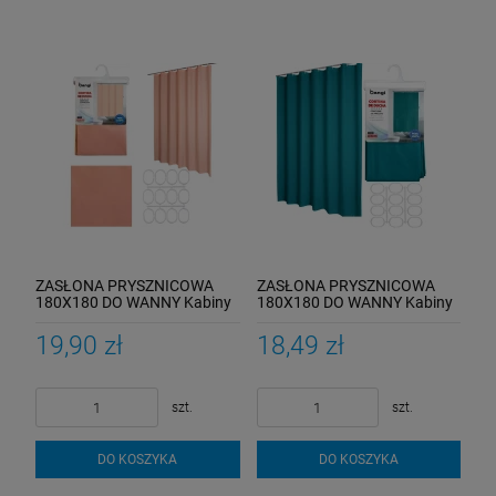
ZASŁONA PRYSZNICOWA
ZASŁONA PRYSZNICOWA
180X180 DO WANNY Kabiny
180X180 DO WANNY Kabiny
Zasłonka Pod Prysznic
Zasłonka Pod Prysznic
RÓŻOWA
TURKUS
19,90 zł
18,49 zł
szt.
szt.
DO KOSZYKA
DO KOSZYKA