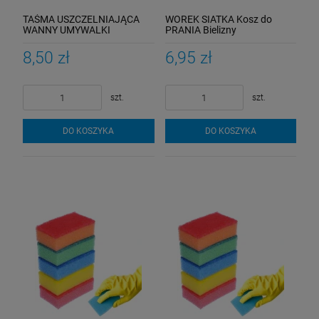
TAŚMA USZCZELNIAJĄCA
WOREK SIATKA Kosz do
WANNY UMYWALKI
PRANIA Bielizny
WODOODPORNA 3M 20MM
BIUSTONOSZY Skarpet BIAŁY
8,50 zł
6,95 zł
szt.
szt.
DO KOSZYKA
DO KOSZYKA