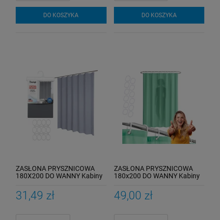
DO KOSZYKA
DO KOSZYKA
ZASŁONA PRYSZNICOWA
ZASŁONA PRYSZNICOWA
180X200 DO WANNY Kabiny
180x200 DO WANNY Kabiny
Zasłonka Pod Prysznic
Zasłonka Pod Prysznic
SZARA
Zielona
31,49 zł
49,00 zł