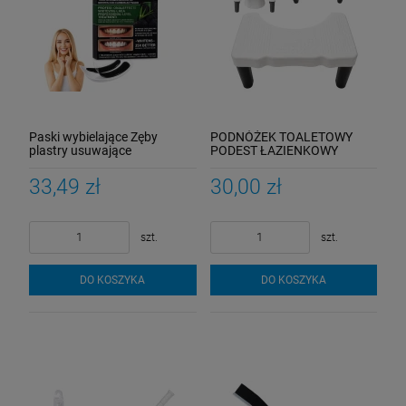
Paski wybielające Zęby
PODNÓŻEK TOALETOWY
plastry usuwające
PODEST ŁAZIENKOWY
przebarwienia zębów
STOŁEK TABORET SCHODEK
DO TOALETY
33,49 zł
30,00 zł
szt.
szt.
DO KOSZYKA
DO KOSZYKA