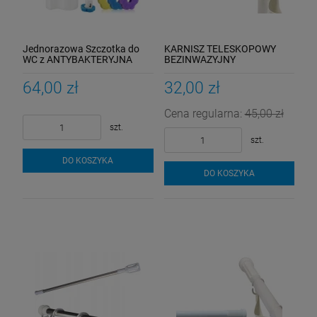
Jednorazowa Szczotka do
KARNISZ TELESKOPOWY
WC z ANTYBAKTERYJNA
BEZINWAZYJNY
Toalety + 16 NASĄCZONE
ROZPOROWY 110-195
Wkłady toaleta
Salonowy ŁAZIENKOWY
64,00 zł
32,00 zł
Cena regularna:
45,00 zł
szt.
szt.
DO KOSZYKA
DO KOSZYKA