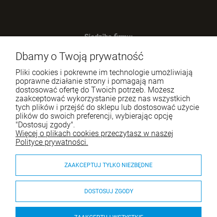
KUBEK TERMICZNY TERMOS do kawy na
herbate 1-99 urodziny GRAWER PREZENT
MATA PODKŁADKA OCHRONNA NA BURKO
Siedziba firmy:
POD WYMIAR 100cm²
54,49 zł
SWIP Decortrend Sp. z o.o. Sp. K.
1,00 zł
Dbamy o Twoją prywatność
ul. Legnicka 28
25-328 Kielce
Pliki cookies i pokrewne im technologie umożliwiają
szt.
NIP: 959-197-34-59
poprawne działanie strony i pomagają nam
szt.
dostosować ofertę do Twoich potrzeb. Możesz
Tel.:
517-378-341
DO KOSZYKA
zaakceptować wykorzystanie przez nas wszystkich
tych plików i przejść do sklepu lub dostosować użycie
e-mail:
sklep.decortrend@gmail.com
DO KOSZYKA
plików do swoich preferencji, wybierając opcję
"Dostosuj zgody".
Więcej o plikach cookies przeczytasz w naszej
KUBEK TERMICZNY TERMOS do kawy na
Pomoc
herbate WŁASNY GRAWER LOGO nadruk
Polityce prywatności.
PREZENT
46,99 zł
Moje konto
ZAAKCEPTUJ TYLKO NIEZBĘDNE
Płatności i dostawa
szt.
DOSTOSUJ ZGODY
O nas
DO KOSZYKA