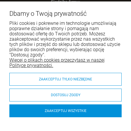
Siedziba firmy:
SWIP Decortrend Sp. z o.o. Sp. K.
Dbamy o Twoją prywatność
ul. Legnicka 28
25-328 Kielce
Pliki cookies i pokrewne im technologie umożliwiają
NIP: 959-197-34-59
poprawne działanie strony i pomagają nam
dostosować ofertę do Twoich potrzeb. Możesz
Tel.:
517-378-341
zaakceptować wykorzystanie przez nas wszystkich
tych plików i przejść do sklepu lub dostosować użycie
e-mail:
sklep.decortrend@gmail.com
plików do swoich preferencji, wybierając opcję
"Dostosuj zgody".
Więcej o plikach cookies przeczytasz w naszej
Pomoc
Polityce prywatności.
Moje konto
ZAAKCEPTUJ TYLKO NIEZBĘDNE
Płatności i dostawa
DOSTOSUJ ZGODY
O nas
ZAAKCEPTUJ WSZYSTKIE