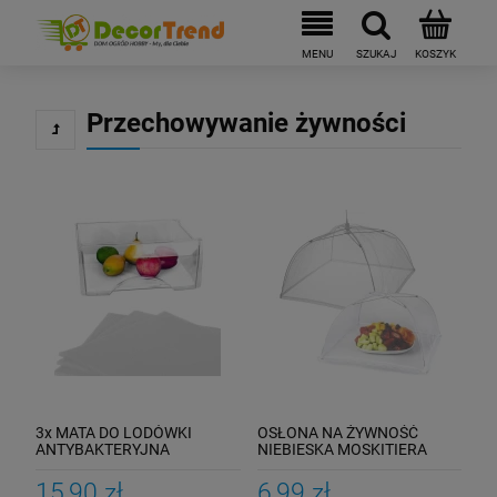
Przechowywanie żywności
3x MATA DO LODÓWKI
OSŁONA NA ŻYWNOŚĆ
ANTYBAKTERYJNA
NIEBIESKA MOSKITIERA
PODKŁADKA OWOCE
30CM PARASOL
ANTYPLEŚNIOWA
15,90 zł
6,99 zł