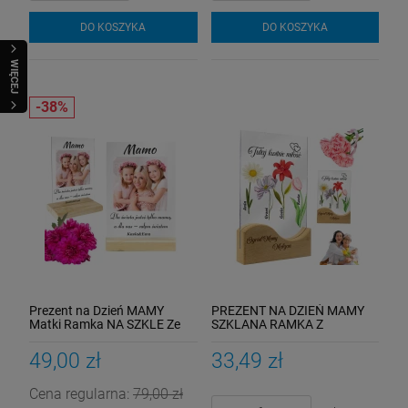
DO KOSZYKA
DO KOSZYKA
WIĘCEJ
Prezent na Dzień MAMY
PREZENT NA DZIEŃ MAMY
Matki Ramka NA SZKLE Ze
SZKLANA RAMKA Z
Zdjęciem Upominek
IMIENIEM Podstawką
URODZINY
Kolorowe Kwiaty
49,00 zł
33,49 zł
Cena regularna:
79,00 zł