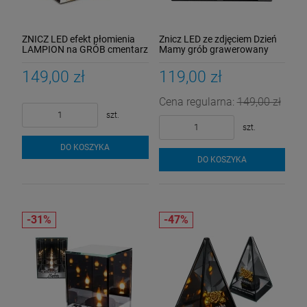
ZNICZ LED efekt płomienia
Znicz LED ze zdjęciem Dzień
LAMPION na GRÓB cmentarz
Mamy grób grawerowany
SZKLANY dla MAMY
lampion lustro weneckie
149,00 zł
119,00 zł
Cena regularna:
149,00 zł
szt.
szt.
DO KOSZYKA
DO KOSZYKA