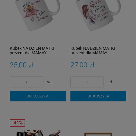
Kubek NA DZIEŃ MATKI
Kubek NA DZIEŃ MATKI
prezent dla MAMAY
prezent dla MAMAY
upominek na URODZINY
upominek z IMIENIEM MAMY
IMIENINY
i DZIECKA
25,00 zł
27,00 zł
szt.
szt.
DO KOSZYKA
DO KOSZYKA