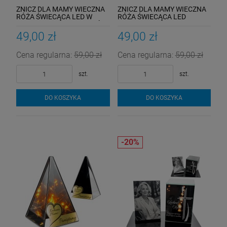
ZNICZ DLA MAMY WIECZNA
ZNICZ DLA MAMY WIECZNA
RÓŻA ŚWIECĄCA LED W
RÓŻA ŚWIECĄCA LED
SZKLE DLA MAMY NA GRÓB
DREWNIANA PODSTAWA
MAMA
49,00 zł
49,00 zł
Cena regularna:
59,00 zł
Cena regularna:
59,00 zł
szt.
szt.
DO KOSZYKA
DO KOSZYKA