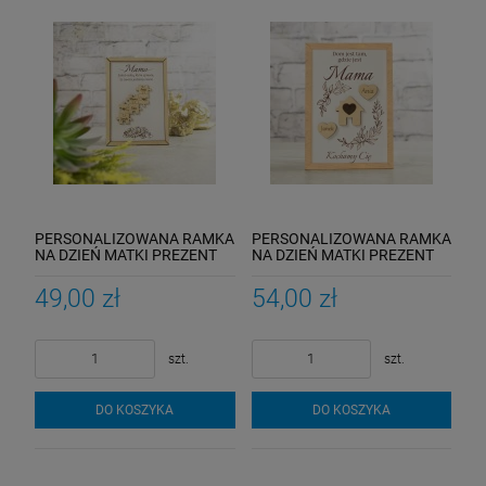
PERSONALIZOWANA RAMKA
PERSONALIZOWANA RAMKA
NA DZIEŃ MATKI PREZENT
NA DZIEŃ MATKI PREZENT
DLA MAMY GRAWER 3D
DLA MAMY GRAWER 3D
NADRUK
NADRUK
49,00 zł
54,00 zł
szt.
szt.
DO KOSZYKA
DO KOSZYKA