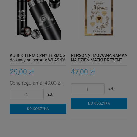
KUBEK TERMICZNY TERMOS
PERSONALIZOWANA RAMKA
do kawy na herbate WŁASNY
NA DZIEŃ MATKI PREZENT
GRAWER LOGO nadruk
DLA MAMY GRAWER 3D
PREZENT
NADRUK
29,00 zł
47,00 zł
Cena regularna:
49,00 zł
szt.
szt.
DO KOSZYKA
DO KOSZYKA