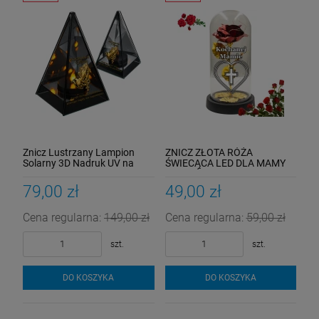
Znicz Lustrzany Lampion
ZNICZ ZŁOTA RÓŻA
Solarny 3D Nadruk UV na
ŚWIECĄCA LED DLA MAMY
Dzień Matki Elegancki
NA GRÓB KWIATY
79,00 zł
49,00 zł
Cena regularna:
149,00 zł
Cena regularna:
59,00 zł
szt.
szt.
DO KOSZYKA
DO KOSZYKA