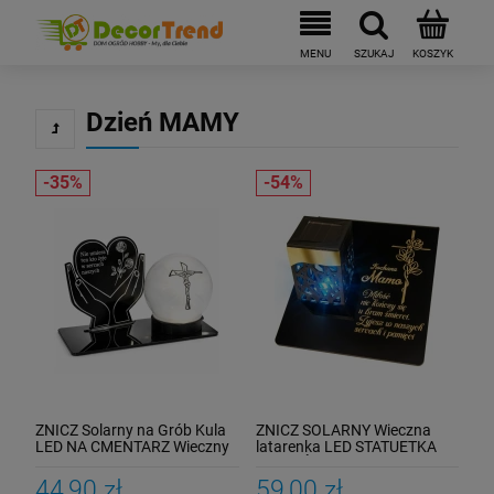
Dzień MAMY
ZNICZ Solarny na Grób Kula
ZNICZ SOLARNY Wieczna
LED NA CMENTARZ Wieczny
latarenka LED STATUETKA
Szkło Akryl Fotowoltaiczny
NA GRÓB lampka dla MAMY
44,90 zł
59,00 zł