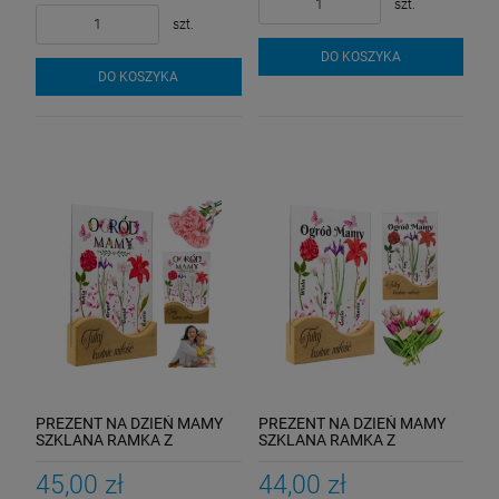
szt.
szt.
DO KOSZYKA
DO KOSZYKA
PREZENT NA DZIEŃ MAMY
PREZENT NA DZIEŃ MAMY
SZKLANA RAMKA Z
SZKLANA RAMKA Z
IMIENIEM Podstawką
IMIENIEM Podstawką Motyle
Kolorowy Ogród
Kwiaty
45,00 zł
44,00 zł