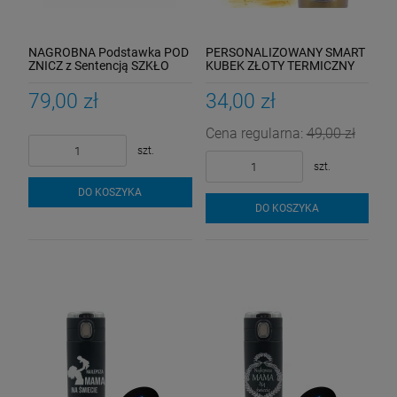
NAGROBNA Podstawka POD
PERSONALIZOWANY SMART
ZNICZ z Sentencją SZKŁO
KUBEK ZŁOTY TERMICZNY
AKRYL LAMPION Solarny dla
TERMOS BIDON LED
Mamy
NADRUK PREZENT dla NIEJ
79,00 zł
34,00 zł
Niego
Cena regularna:
49,00 zł
szt.
szt.
DO KOSZYKA
DO KOSZYKA