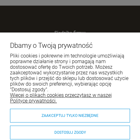
Siedziba firmy:
SWIP Decortrend Sp. z o.o. Sp. K.
Dbamy o Twoją prywatność
ul. Legnicka 28
25-328 Kielce
Pliki cookies i pokrewne im technologie umożliwiają
NIP: 959-197-34-59
poprawne działanie strony i pomagają nam
dostosować ofertę do Twoich potrzeb. Możesz
Tel.:
517-378-341
zaakceptować wykorzystanie przez nas wszystkich
tych plików i przejść do sklepu lub dostosować użycie
e-mail:
sklep.decortrend@gmail.com
plików do swoich preferencji, wybierając opcję
"Dostosuj zgody".
Więcej o plikach cookies przeczytasz w naszej
Pomoc
Polityce prywatności.
Moje konto
ZAAKCEPTUJ TYLKO NIEZBĘDNE
Płatności i dostawa
DOSTOSUJ ZGODY
O nas