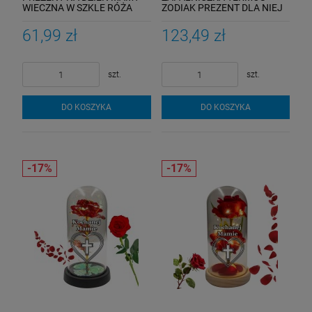
WIECZNA W SZKLE RÓŻA
ZODIAK PREZENT DLA NIEJ
Upominek Dla Matki Urodziny
NIEGO URODZINY IMIENINY
Róże
61,99 zł
123,49 zł
szt.
szt.
DO KOSZYKA
DO KOSZYKA