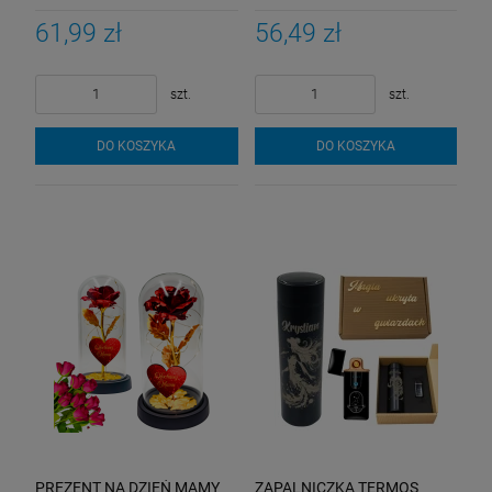
Upominek Dla Matki Urodziny
Upominek Dla Matki Urodziny
Róże
Róże
61,99 zł
56,49 zł
szt.
szt.
DO KOSZYKA
DO KOSZYKA
PREZENT NA DZIEŃ MAMY
ZAPALNICZKA TERMOS