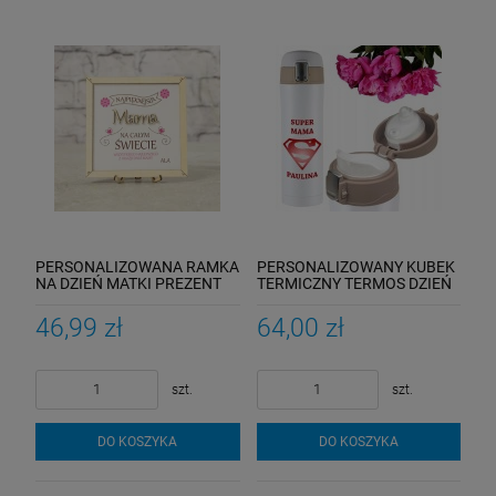
PERSONALIZOWANA RAMKA
PERSONALIZOWANY KUBEK
NA DZIEŃ MATKI PREZENT
TERMICZNY TERMOS DZIEŃ
DLA MAMY GRAWER 3D
MATKI NADRUK PREZENT
NADRUK
DLA MAMY
46,99 zł
64,00 zł
szt.
szt.
DO KOSZYKA
DO KOSZYKA