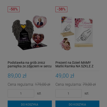
Podstawka na grób znicz
Prezent na Dzień MAMY
pamiątka ze zdjęciem w sercu
Matki Ramka NA SZKLE Z
dedykacja dla Mamy
Imionami Upominek Na
statuetka
Urodziny
89,00 zł
49,00 zł
Cena regularna:
179,00 zł
Cena regularna:
79,00 zł
szt.
szt.
DO KOSZYKA
DO KOSZYKA