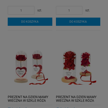
szt.
szt.
DO KOSZYKA
DO KOSZYKA
PREZENT NA DZIEŃ MAMY
PREZENT NA DZIEŃ MAMY
WIECZNA W SZKLE RÓŻA
WIECZNA W SZKLE RÓŻA
Upominek Dla Matki Urodziny
Upominek Dla Matki Urodziny
Róże
Róże