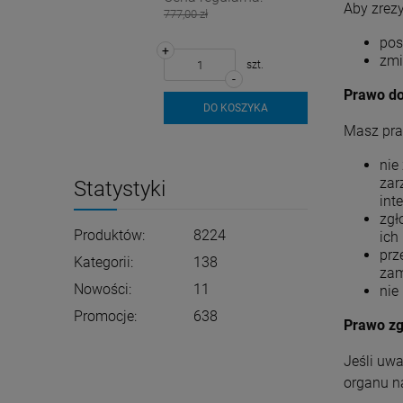
Aby zrez
777,00 zł
pos
+
zmi
szt.
-
Prawo do
DO KOSZYKA
Masz pra
nie
zar
Statystyki
inte
zgł
Produktów:
8224
ich
prz
Kategorii:
138
zam
Nowości:
11
nie
Promocje:
638
Prawo zg
Jeśli uw
organu n