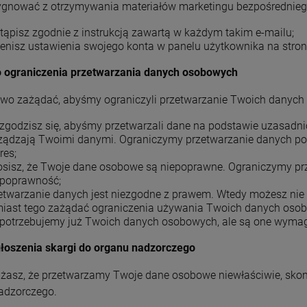
ygnować z otrzymywania materiałów marketingu bezpośredniego,
tąpisz zgodnie z instrukcją zawartą w każdym takim e-mailu;
enisz ustawienia swojego konta w panelu użytkownika na stro
 ograniczenia przetwarzania danych osobowych
wo zażądać, abyśmy ograniczyli przetwarzanie Twoich danych
 zgodzisz się, abyśmy przetwarzali dane na podstawie uzasadni
ządzają Twoimi danymi. Ograniczymy przetwarzanie danych po t
res;
osisz, że Twoje dane osobowe są niepoprawne. Ograniczymy p
 poprawność;
etwarzanie danych jest niezgodne z prawem. Wtedy możesz nie
iast tego zażądać ograniczenia używania Twoich danych oso
 potrzebujemy już Twoich danych osobowych, ale są one wymaga
łoszenia skargi do organu nadzorczego
ażasz, że przetwarzamy Twoje dane osobowe niewłaściwie, skont
adzorczego.