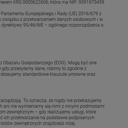
umerem KRS 0000622606, która ma NIP: 9591973459
a Parlamentu Europejskiego i Rady (UE) 2016/679 z
h w związku z przetwarzaniem danych osobowych i w
a dyrektywy 95/46/WE – ogólnego rozporządzenia o
go Obszaru Gospodarczego (EOG). Mogą być one
e gdy przesyłamy dane, robimy to zgodnie z
 stosujemy standardowe klauzule umowne oraz
zarządzają. To oznacza, że nigdy nie przekazujemy
h ani nie wymieniamy się nimi z innymi podmiotami
 zewnętrznym – gdy realizujemy usługi, które
yć ich przetwarzanie na podstawie podpisanych
iotów zewnętrznych znajdziesz niżej.