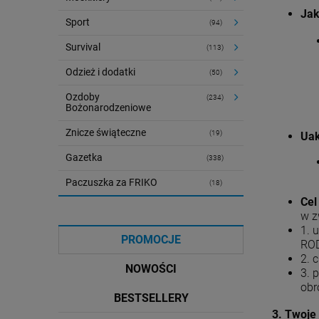
Jak
Sport
(94)
Survival
(113)
Odzież i dodatki
(50)
Ozdoby
(234)
Bożonarodzeniowe
Znicze świąteczne
(19)
Uak
Gazetka
(338)
Paczuszka za FRIKO
(18)
Cel
w z
1. 
PROMOCJE
ROD
2. 
NOWOŚCI
3. 
obr
BESTSELLERY
3. Twoje