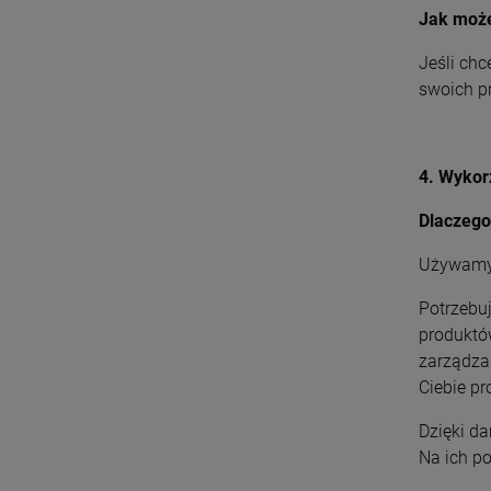
Jak może
Jeśli ch
swoich p
4. Wykor
Dlaczeg
Używamy 
Potrzebu
produktó
zarządza
Ciebie p
Dzięki d
Na ich p