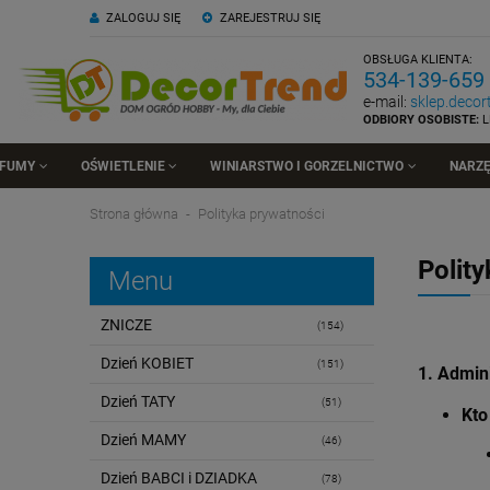
ZALOGUJ SIĘ
ZAREJESTRUJ SIĘ
OBSŁUGA KLIENTA:
534-139-659
e-mail:
sklep.deco
ODBIORY OSOBISTE:
L
RFUMY
OŚWIETLENIE
WINIARSTWO I GORZELNICTWO
NARZĘ
Strona główna
Polityka prywatności
Polit
Menu
ZNICZE
(154)
Dzień KOBIET
(151)
1. Admin
Dzień TATY
(51)
Kto
Dzień MAMY
(46)
Dzień BABCI i DZIADKA
(78)