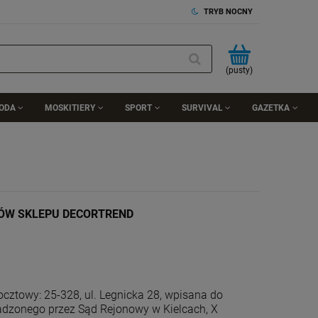
TRYB NOCNY
(pusty)
RODA
MOSKITIERY
SPORT
SURVIVAL
GAZETKA
ÓW SKLEPU DECORTREND
pocztowy: 25-328, ul. Legnicka 28, wpisana do
adzonego przez Sąd Rejonowy w Kielcach, X