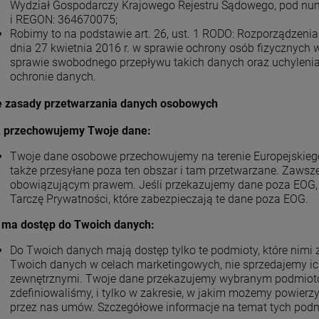
Wydział Gospodarczy Krajowego Rejestru Sądowego, pod n
i REGON: 364670075;
Robimy to na podstawie art. 26, ust. 1 RODO: Rozporządzeni
dnia 27 kwietnia 2016 r. w sprawie ochrony osób fizycznyc
sprawie swobodnego przepływu takich danych oraz uchyleni
ochronie danych.
e zasady przetwarzania danych osobowych
 przechowujemy Twoje dane:
Twoje dane osobowe przechowujemy na terenie Europejskie
także przesyłane poza ten obszar i tam przetwarzane. Zawsz
obowiązującym prawem. Jeśli przekazujemy dane poza EOG,
Tarczę Prywatności, które zabezpieczają te dane poza EOG.
 ma dostęp do Twoich danych:
Do Twoich danych mają dostęp tylko te podmioty, które nimi 
Twoich danych w celach marketingowych, nie sprzedajemy ic
zewnętrznymi. Twoje dane przekazujemy wybranym podmiotom
zdefiniowaliśmy, i tylko w zakresie, w jakim możemy powierz
przez nas umów. Szczegółowe informacje na temat tych podm