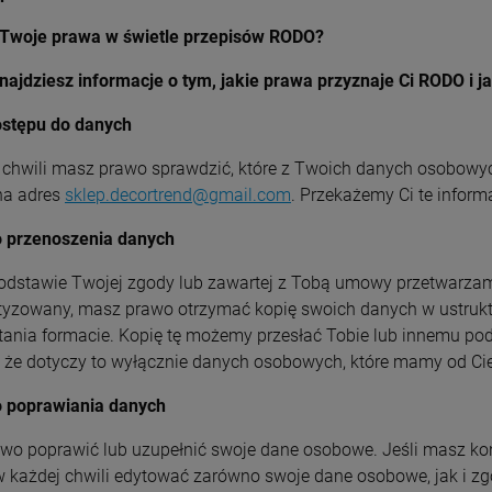
KUBEK TERMICZNY
 Twoje prawa w świetle przepisów RODO?
TERMOS do kawy na
MATA PODKŁADKA
ZAWIAS BUDOWLANY
herbate 1-99 urodziny
OCHRONNA NA BURKO
ZE STALI
54,49 zł
najdziesz informacje o tym, jakie prawa przyznaje Ci RODO i j
GRAWER PREZENT
POD WYMIAR 100cm²
NIERDZEWNEJ 45X35
1,00 zł
2,90 zł
MM
stępu do danych
szt.
+
+
-
 chwili masz prawo sprawdzić, które z Twoich danych osobow
szt.
szt.
-
-
na adres
sklep.decortrend@gmail.com
. Przekażemy Ci te inform
DO KOSZYKA
DO KOSZYKA
DO KOSZYKA
 przenoszenia danych
KUBEK TERMICZNY
odstawie Twojej zgody lub zawartej z Tobą umowy przetwarz
TERMOS do kawy na
yzowany, masz prawo otrzymać kopię swoich danych w ustru
herbate WŁASNY
46,99 zł
GRAWER LOGO nadruk
ania formacie. Kopię tę możemy przesłać Tobie lub innemu podm
PREZENT
, że dotyczy to wyłącznie danych osobowych, które mamy od Cie
szt.
 poprawiania danych
-
DO KOSZYKA
wo poprawić lub uzupełnić swoje dane osobowe. Jeśli masz ko
 każdej chwili edytować zarówno swoje dane osobowe, jak i zg