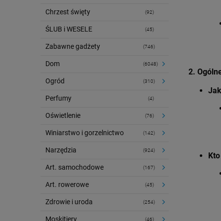
Chrzest święty
(92)
ŚLUB i WESELE
(45)
Zabawne gadżety
(746)
Dom
(6048)
2. Ogóln
Ogród
(310)
Jak
Perfumy
(4)
Oświetlenie
(76)
Winiarstwo i gorzelnictwo
(142)
Narzędzia
(924)
Kto
Art. samochodowe
(167)
Art. rowerowe
(45)
Zdrowie i uroda
(254)
Moskitiery
(46)