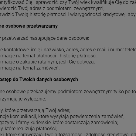
entyfikować Cię i sprawdzić, czy Twój wiek kwalifikuje Cię do z
wierdzić Twój adres z podmiotami zewnętrznymi;
awdzić Twoją historię płatności i wiarygodności kredytowej, ab
ane osobowe przetwarzamy
 przetwarzać następujące dane osobowe:
e kontaktowe: imię i nazwisko, adres, adres e-mail i numer telef
ormacje na temat płatności i historię płatności;
ormacje o zakupie ratalnym, jeśli Cię dotyczą;
ormacje na temat zamówień.
ostęp do Twoich danych osobowych
ne osobowe przekazujemy podmiotom zewnętrznym tylko po to,
trzymują je wyłącznie:
my, które przetwarzają Twój adres;
ncje komunikacji, które wysyłają potwierdzenia zamówień;
azyny i firmy kurierskie, które dostarczają zamówienia;
y, które realizują płatności;
ki, które sprawdzają Twoją tożsamość i zdolność kredytową, gd