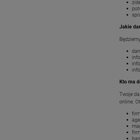
zid
pot
spr
Jakie d
Będziemy
dan
inf
inf
inf
Kto ma d
Twoje da
online. O
fir
age
mag
firm
ban