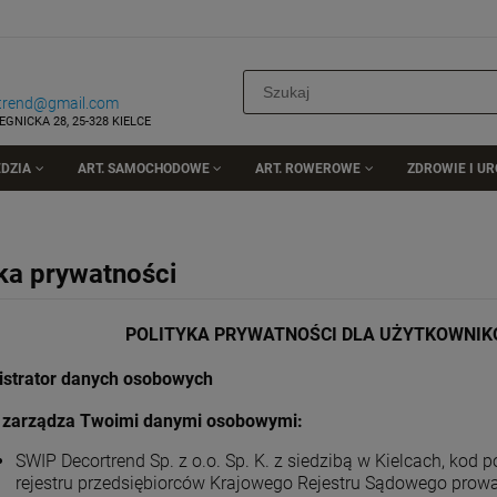
rtrend@gmail.com
EGNICKA 28, 25-328 KIELCE
DZIA
ART. SAMOCHODOWE
ART. ROWEROWE
ZDROWIE I U
yka prywatności
POLITYKA PRYWATNOŚCI DLA UŻYTKOWNIK
istrator danych osobowych
 zarządza Twoimi danymi osobowymi:
SWIP Decortrend Sp. z o.o. Sp. K. z siedzibą w Kielcach, kod 
rejestru przedsiębiorców Krajowego Rejestru Sądowego prow