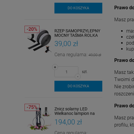
Prawo do
DO KOSZYKA
Masz pra
mas
RZEP SAMOPRZYLEPNY
MOCNY TAŚMA ROLKA
cze
+
RZEPOWA Z KLEJEM DO
39,00 zł
pod
MOSKITIER 6mx25mm
kup
Cena regularna:
49,00 zł
Prawo do
+
Masz takż
szt.
-
Twoimi d
Nie zrob
DO KOSZYKA
roszczeni
+
Prawo do
Znicz solarny LED
Wielkanoc lampion na
Masz pra
grób drzewo pisanki
194,00 zł
czarny 38cm
profilu, 
Cena regularna: