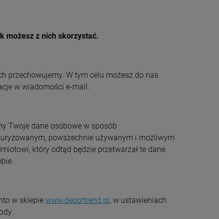
DOPALACZ SADZY 40g
FORMA DO PŁYT
CZYSTY PIEC I KOMIN
BETONOWYCH KOS
ak możesz z nich skorzystać.
wypal sadzę
DESKI DREWNO 30
3,90 zł
14,95 zł
tarasowa Płyty Dr
Cena regularna:
+
19,00 zł
ych przechowujemy. W tym celu możesz do nas
szt.
-
acje w wiadomości e-mail.
+
DO KOSZYKA
szt.
-
DO KOSZYKA
amy Twoje dane osobowe w sposób
kturyzowanym, powszechnie używanym i możliwym
iotowi, który odtąd będzie przetwarzał te dane.
bie.
nto w sklepie
www.decortrend.pl
, w ustawieniach
ody.