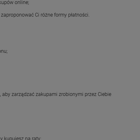
akupów online;
y zaproponować Ci różne formy płatności.
onu;
 aby zarządzać zakupami zrobionymi przez Ciebie
y kupujesz na raty;