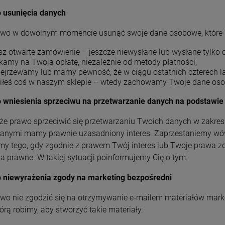
 usunięcia danych
TOREBKA NA SETKĘ
prezent dla dziewczyny
wo w dowolnym momencie usunąć swoje dane osobowe, które pr
przyjaciółki 18-99
42,99 zł
urodziny ZŁOTA
z otwarte zamówienie – jeszcze niewysłane lub wysłane tylko 
kamy na Twoją opłatę, niezależnie od metody płatności;
szt.
ejrzewamy lub mamy pewność, że w ciągu ostatnich czterech lat
-
iłeś coś w naszym sklepie – wtedy zachowamy Twoje dane osob
DO KOSZYKA
 wniesienia sprzeciwu na przetwarzanie danych na podstawie
e prawo sprzeciwić się przetwarzaniu Twoich danych w zakresie
TOREBKA NA SETKĘ
anymi mamy prawnie uzasadniony interes. Zaprzestaniemy w
CHLANEL prezent dla
imy tego, gdy zgodnie z prawem Twój interes lub Twoje prawa 
dziewczyny przyjaciółki
42,99 zł
18-99 urodziny
a prawne. W takiej sytuacji poinformujemy Cię o tym.
 niewyrażenia zgody na marketing bezpośredni
szt.
-
wo nie zgodzić się na otrzymywanie e-mailem materiałów mark
DO KOSZYKA
którą robimy, aby stworzyć takie materiały.