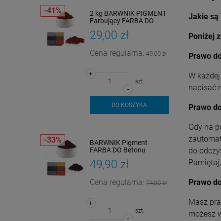
2 kg BARWNIK PIGMENT
Jakie są
Farbujący FARBA DO
BETONU CZERWONY
29,00 zł
ŻELAZOWA
Poniżej z
Cena regularna:
49,00 zł
Prawo do
+
+
W każdej
szt.
napisać 
-
DO KOSZYKA
Prawo do
Gdy na p
zautomat
BARWNIK Pigment
FARBA DO Betonu
do odczyt
CIEMNY BRĄZ Farbujący
49,90 zł
Pamiętaj
2kg
+
Cena regularna:
Prawo do
74,00 zł
Masz pra
+
szt.
możesz w
-