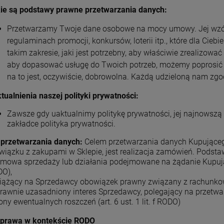
ie są podstawy prawne przetwarzania danych:
Przetwarzamy Twoje dane osobowe na mocy umowy. Jej wzór
regulaminach promocji, konkursów, loterii itp., które dla Cie
takim zakresie, jaki jest potrzebny, aby właściwie zrealizowa
aby dopasować usługę do Twoich potrzeb, możemy poprosić
na to jest, oczywiście, dobrowolna. Każdą udzieloną nam zg
tualnienia naszej polityki prywatności:
Zawsze gdy uaktualnimy politykę prywatności, jej najnowszą 
zakładce polityka prywatności.
 przetwarzania danych:
Celem przetwarzania danych Kupujące
wiązku z zakupami w Sklepie, jest realizacja zamówień. Podst
umowa sprzedaży lub działania podejmowane na żądanie Kupującego
O),
ciążący na Sprzedawcy obowiązek prawny związany z rachunkowośc
prawnie uzasadniony interes Sprzedawcy, polegający na przetwa
ony ewentualnych roszczeń (art. 6 ust. 1 lit. f RODO)
 prawa w kontekście RODO