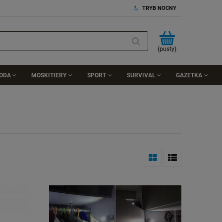
TRYB NOCNY
(pusty)
RODA
MOSKITIERY
SPORT
SURVIVAL
GAZETKA