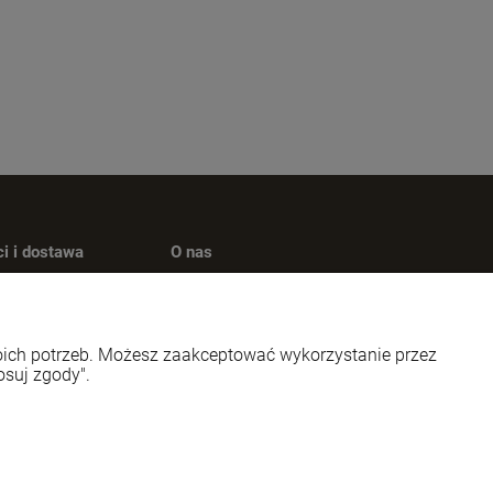
i i dostawa
O nas
płatności
Kontakt
 dostawy
O firmie
woich potrzeb. Możesz zaakceptować wykorzystanie przez
osuj zgody".