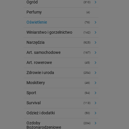
Ogród
(310)
Perfumy
(4)
Oświetlenie
(76)
Winiarstwo i gorzelnictwo
(142)
Narzędzia
(925)
Art. samochodowe
(167)
Art. rowerowe
(45)
Zdrowie i uroda
(254)
Moskitiery
(46)
Sport
(94)
Survival
(113)
Odzież i dodatki
(50)
Ozdoby
(234)
Bożonarodzeniowe