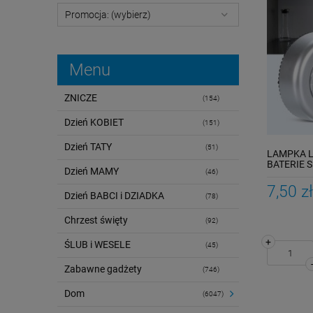
Promocja: (wybierz)
Menu
ZNICZE
(154)
Dzień KOBIET
(151)
Dzień TATY
(51)
LAMPKA 
BATERIE S
Dzień MAMY
(46)
SUFIT
7,50 zł
Dzień BABCI i DZIADKA
(78)
Chrzest święty
(92)
+
ŚLUB i WESELE
(45)
Zabawne gadżety
(746)
Dom
(6047)