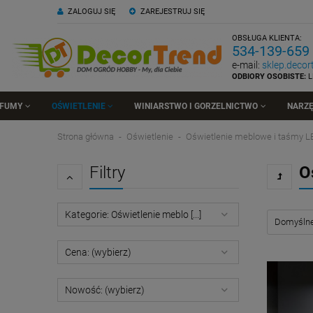
ZALOGUJ SIĘ
ZAREJESTRUJ SIĘ
OBSŁUGA KLIENTA:
534-139-659
e-mail:
sklep.deco
ODBIORY OSOBISTE:
L
RFUMY
OŚWIETLENIE
WINIARSTWO I GORZELNICTWO
NARZĘ
Strona główna
Oświetlenie
Oświetlenie meblowe i taśmy L
Filtry
O
Kategorie: Oświetlenie meblo [...]
Cena: (wybierz)
Nowość: (wybierz)