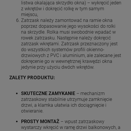
listwa okalająca skrzydło okna) – wykręcić jeden
z wkrętów i dokręcić rolkę w tym samym
miejscu,
Zatrzask należy zamontować na ramie okna
poprzez dopasowanie jego wysokości do rolki
na skrzydle. Rolka musi swobodnie wpadać w
rowek zatrzasku. Następnie należy dokręcić
zatrzask wkrętami. Zatrzask przeznaczony jest
do wszystkich systemów profili okienno-
drzwiowych z PVC i aluminium, ale zalecane jest
dokręcenie go w wewnętrznej krawędzi okna
jedynie przy użyciu dwóch wkrętów.
ZALETY PRODUKTU:
SKUTECZNE ZAMYKANIE
– mechanizm
zatrzaskowy stabilnie utrzymuje zamknięcie
drzwi, a klamka ułatwia ich dociągnięcie i
otwieranie.
PROSTY MONTAŻ
– wpust zatrzaskowy
wystarczy wkręcić w ramę drzwi balkonowych, a