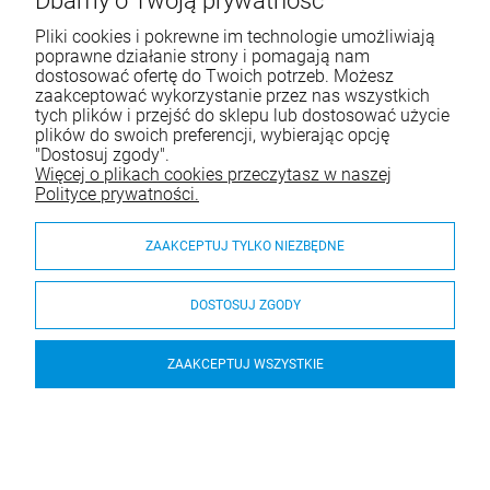
Dbamy o Twoją prywatność
ul. Legnicka 28
25-328 Kielce
Pliki cookies i pokrewne im technologie umożliwiają
NIP: 959-197-34-59
poprawne działanie strony i pomagają nam
dostosować ofertę do Twoich potrzeb. Możesz
Tel.:
517-378-341
zaakceptować wykorzystanie przez nas wszystkich
tych plików i przejść do sklepu lub dostosować użycie
e-mail:
sklep.decortrend@gmail.com
plików do swoich preferencji, wybierając opcję
"Dostosuj zgody".
Więcej o plikach cookies przeczytasz w naszej
Pomoc
Polityce prywatności.
Moje konto
ZAAKCEPTUJ TYLKO NIEZBĘDNE
Płatności i dostawa
DOSTOSUJ ZGODY
O nas
ZAAKCEPTUJ WSZYSTKIE
ZATRZASK BALKONOWY UCHWYT KLAMKA DO DRZWI
POCHWYT
© 2026 decortrend.pl. Wszelkie prawa zastrzeżone.
17,00 zł
Styl graficzny ShopGadget.pl
Sklep internetowy Shoper.pl