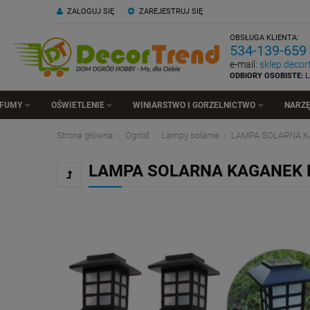
ZALOGUJ SIĘ
ZAREJESTRUJ SIĘ
OBSŁUGA KLIENTA:
534-139-659
e-mail:
sklep.deco
ODBIORY OSOBISTE:
L
RFUMY
OŚWIETLENIE
WINIARSTWO I GORZELNICTWO
NARZĘ
Strona główna
Ogród
Lampy solarne
LAMPA SOLARNA 
LAMPA SOLARNA KAGANEK