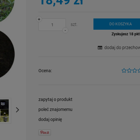
18,49 zł
+
szt.
DO KOSZYKA
-
Zyskujesz
18
pkt 
dodaj do przechow
Ocena:
zapytaj o produkt
poleć znajomemu
dodaj opinię