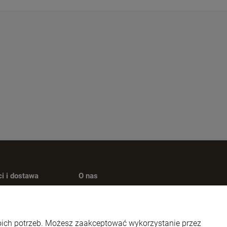
i i dostawa
O nas
płatności
Kontakt
 dostawy
O firmie
woich potrzeb. Możesz zaakceptować wykorzystanie przez