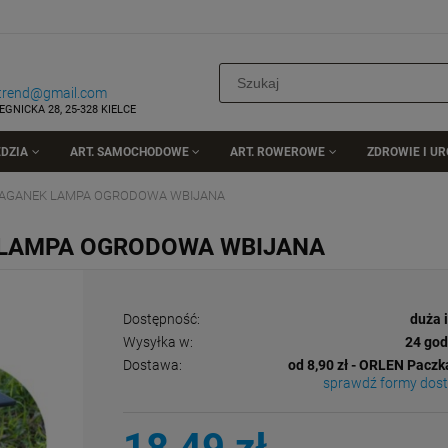
rtrend@gmail.com
EGNICKA 28, 25-328 KIELCE
DZIA
ART. SAMOCHODOWE
ART. ROWEROWE
ZDROWIE I U
KAGANEK LAMPA OGRODOWA WBIJANA
 LAMPA OGRODOWA WBIJANA
Dostępność:
duża 
Wysyłka w:
24 god
Dostawa:
od 8,90 zł
- ORLEN Paczk
sprawdź formy dos
Cena nie zawiera ewentualnych kosztów
płatności