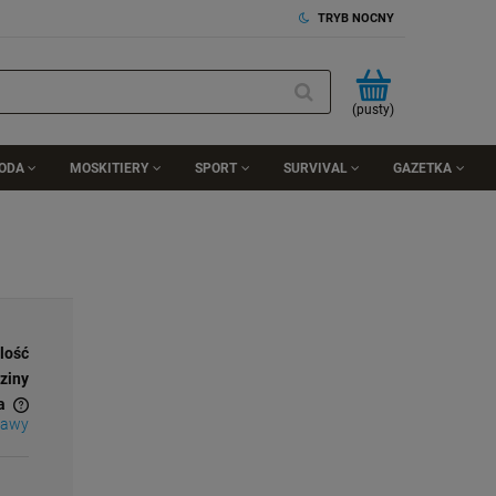
TRYB NOCNY
(pusty)
RODA
MOSKITIERY
SPORT
SURVIVAL
GAZETKA
ilość
ziny
a
tawy