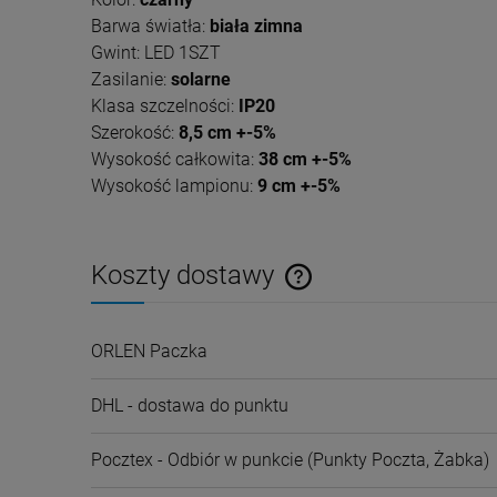
Barwa światła:
biała zimna
Gwint: LED 1SZT
Zasilanie:
solarne
Klasa szczelności:
IP20
Szerokość:
8,5 cm +-5%
Wysokość całkowita:
38 cm +-5%
Wysokość lampionu:
9 cm +-5%
Koszty dostawy
Cena nie zawiera ewentualnyc
ORLEN Paczka
płatności
DHL - dostawa do punktu
Pocztex - Odbiór w punkcie
(Punkty Poczta, Żabka)