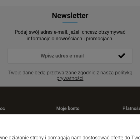
Newsletter
Podaj swój adres e-mail, jeżeli chcesz otrzymywać
informacje o nowościach i promocjach.
Twoje dane będą przetwarzane zgodnie z naszą
polityką
prywatności
oc
Moje konto
Płatnośc
klamacje produktów
Twoje zamówienia
Formy 
roty produtków
Ustawienia konta
Koszty
gulamin
Przechowalnia
rawne działanie strony i pomagają nam dostosować ofertę do T