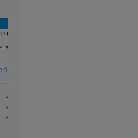
[
?
]
alni