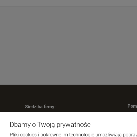
Pom
Siedziba firmy:
Re
SWIP Decortrend Sp. z o.o. Sp. K.
Dbamy o Twoją prywatność
ul. Legnicka 28
Zw
25-328 Kielce
Re
Pliki cookies i pokrewne im technologie umożliwiają pop