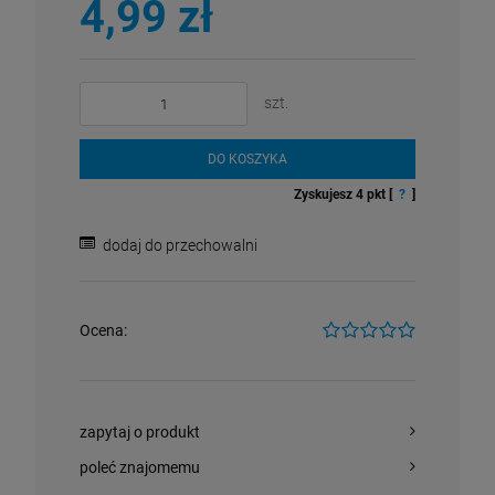
4,99 zł
szt.
DO KOSZYKA
Zyskujesz
4
pkt [
?
]
dodaj do przechowalni
Ocena:
zapytaj o produkt
poleć znajomemu