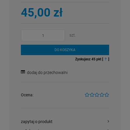
45,00 zł
szt.
DO KOSZYKA
Zyskujesz
45
pkt [
?
]
dodaj do przechowalni
Ocena:
zapytaj o produkt