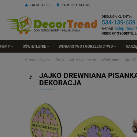
ZALOGUJ SIĘ
ZAREJESTRUJ SIĘ
OBSŁUGA KLIENTA:
534-139-659
e-mail:
sklep.deco
ODBIORY OSOBISTE:
L
RFUMY
OŚWIETLENIE
WINIARSTWO I GORZELNICTWO
NARZĘ
Strona główna
Dom
Art. świąteczne
Wielkanoc
JAJKO
JAJKO DREWNIANA PISANK
DEKORACJA