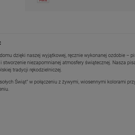
C
mu dzięki naszej wyjątkowej, ręcznie wykonanej ozdobie – p
 i stworzenie niezapomnianej atmosfery świątecznej. Nasza pis
skiej tradycji rękodzielniczej.
Wesołych Świąt" w połączeniu z żywymi, wiosennymi kolorami prz
eniu.