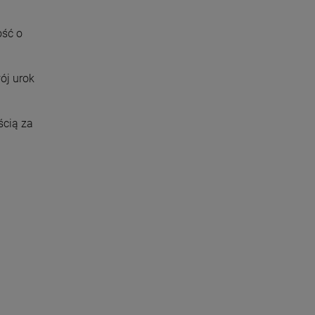
ość o
ój urok
ścią za