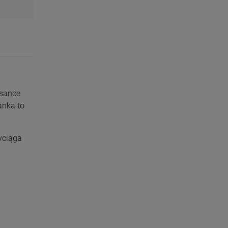
isance
anka to
yciąga