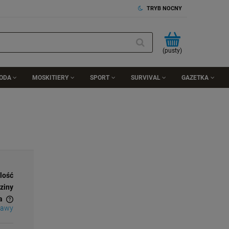
TRYB NOCNY
(pusty)
RODA
MOSKITIERY
SPORT
SURVIVAL
GAZETKA
ilość
ziny
a
tawy