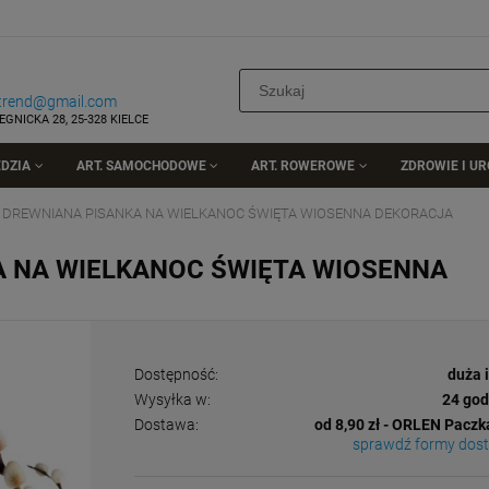
rtrend@gmail.com
EGNICKA 28, 25-328 KIELCE
DZIA
ART. SAMOCHODOWE
ART. ROWEROWE
ZDROWIE I U
 DREWNIANA PISANKA NA WIELKANOC ŚWIĘTA WIOSENNA DEKORACJA
A NA WIELKANOC ŚWIĘTA WIOSENNA
Dostępność:
duża 
Wysyłka w:
24 god
Dostawa:
od 8,90 zł
- ORLEN Paczk
sprawdź formy dos
Cena nie zawiera ewentualnych kosztów