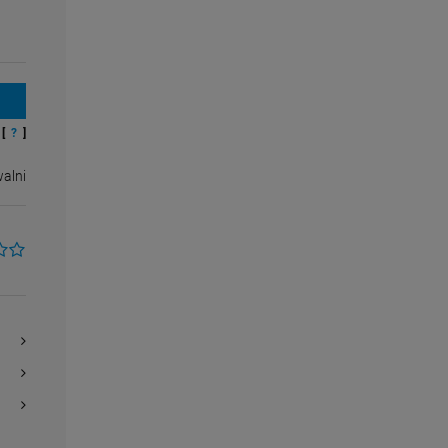
[
?
]
alni