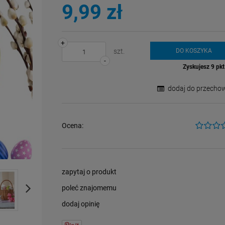
płatności
9,99 zł
+
szt.
DO KOSZYKA
-
Zyskujesz
9
pkt 
dodaj do przechow
Ocena:
zapytaj o produkt
poleć znajomemu
dodaj opinię