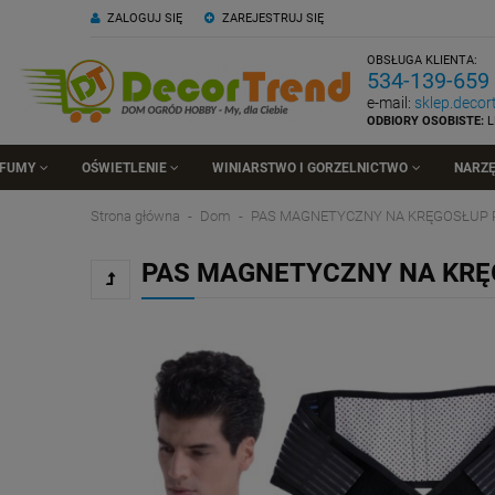
ZALOGUJ SIĘ
ZAREJESTRUJ SIĘ
OBSŁUGA KLIENTA:
534-139-659
e-mail:
sklep.deco
ODBIORY OSOBISTE:
L
RFUMY
OŚWIETLENIE
WINIARSTWO I GORZELNICTWO
NARZĘ
Strona główna
Dom
PAS MAGNETYCZNY NA KRĘGOSŁUP 
PAS MAGNETYCZNY NA KRĘ