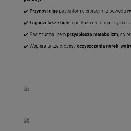
✔️
Przynosi ulgę
pacjentom cierpiącym z powodu
r
✔️
Łagodzi także bóle
o podłożu reumatycznym i s
✔️ Pas z turmalinem
przyspiesza metabolizm
, co 
✔️ Wspiera także procesy
oczyszczania nerek
,
wątro