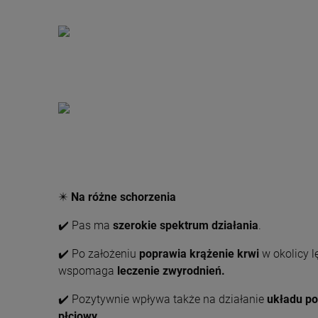
✴️
Na różne schorzenia
✔️ Pas ma
szerokie spektrum działania
.
✔️ Po założeniu
poprawia krążenie krwi
w okolicy l
wspomaga
leczenie zwyrodnień.
✔️ Pozytywnie wpływa także na działanie
układu p
płciowy.