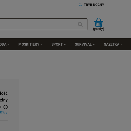
TRYB NOCNY
(pusty)
RODA
MOSKITIERY
SPORT
SURVIVAL
GAZETKA
ilość
ziny
a
tawy