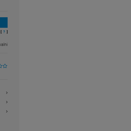
[
?
]
alni