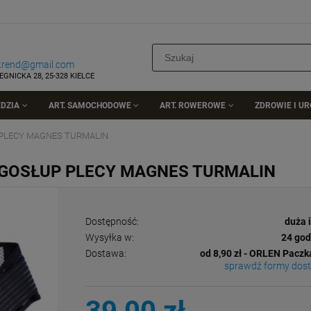
rtrend@gmail.com
EGNICKA 28, 25-328 KIELCE
DZIA
ART. SAMOCHODOWE
ART. ROWEROWE
ZDROWIE I U
PLECY MAGNES TURMALIN
GOSŁUP PLECY MAGNES TURMALIN
Dostępność:
duża 
Wysyłka w:
24 god
Dostawa:
od 8,90 zł
- ORLEN Paczk
sprawdź formy dos
Cena nie zawiera ewentualnych kosztów
płatności