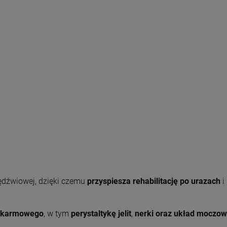
ędźwiowej, dzięki czemu
przyspiesza rehabilitację po urazach
i
okarmowego
, w tym
perystaltykę jelit
,
nerki oraz układ moczow