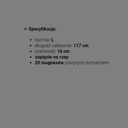
✴️
Specyfikacja:
rozmiar
L
długość całkowita:
117 cm
szerokość:
16 cm
zapięcie na rzep
20 magnesów
pokrytych turmalinem