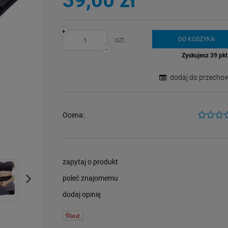
39,00 zł
+
szt.
DO KOSZYKA
-
Zyskujesz
39
pkt 
dodaj do przechow
Ocena:
zapytaj o produkt
poleć znajomemu
dodaj opinię