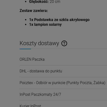
Głębokość:
20 cm
Zestaw zawiera:
1x Podstawka ze szkła akrylowego
1x lampion solarny
Koszty dostawy
Cena nie zawiera ewentualnyc
ORLEN Paczka
płatności
DHL - dostawa do punktu
Pocztex - Odbiór w punkcie
(Punkty Poczta, Żabka)
InPost Paczkomaty 24/7
Kurier InPost