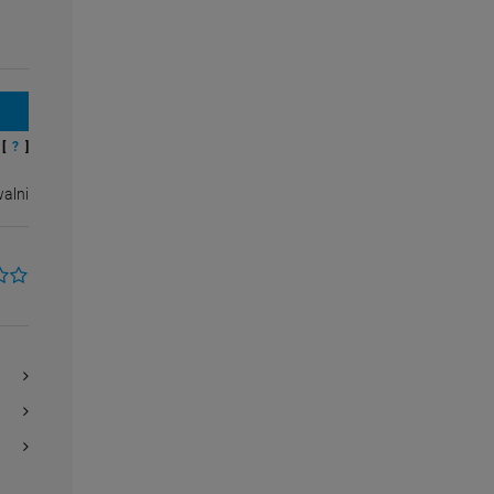
[
?
]
alni