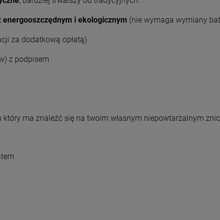
yczne
, bardziej trwalszy od tradycyjnych.
z energooszczędnym i ekologicznym
(nie wymaga wymiany bate
acji za dodatkową opłatą)
w) z podpisem
u który ma znaleźć się na twoim własnym niepowtarzalnym zni
ątem