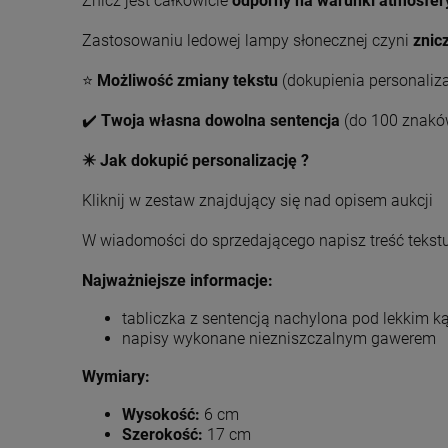
Znicz jest całkowicie
odporny na warunki atmosfer
Zastosowaniu ledowej lampy słonecznej czyni
znic
⭐
Możliwość zmiany tekstu
(dokupienia personaliz
✔️
Twoja własna dowolna sentencja
(do 100 znakó
✴️ Jak dokupić personalizację ?
Kliknij w zestaw znajdujący się nad opisem aukcji
W wiadomości do sprzedającego napisz treść tekst
Najważniejsze informacje:
tabliczka z sentencją nachylona pod lekkim k
napisy wykonane niezniszczalnym gawerem
Wymiary:
Wysokość:
6 cm
Szerokość:
17 cm