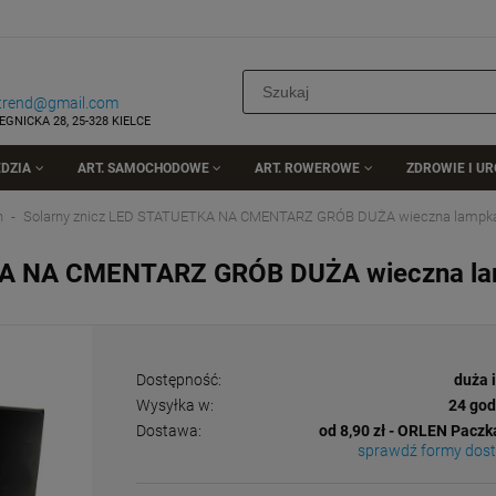
rtrend@gmail.com
EGNICKA 28, 25-328 KIELCE
DZIA
ART. SAMOCHODOWE
ART. ROWEROWE
ZDROWIE I U
h
Solarny znicz LED STATUETKA NA CMENTARZ GRÓB DUŻA wieczna lampk
TKA NA CMENTARZ GRÓB DUŻA wieczna l
Dostępność:
duża 
Wysyłka w:
24 god
Dostawa:
od 8,90 zł
- ORLEN Paczk
sprawdź formy dos
Cena nie zawiera ewentualnych kosztów