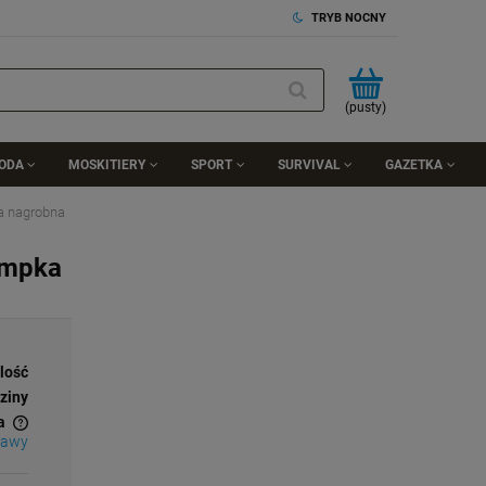
TRYB NOCNY
(pusty)
RODA
MOSKITIERY
SPORT
SURVIVAL
GAZETKA
a nagrobna
ampka
ilość
ziny
a
tawy