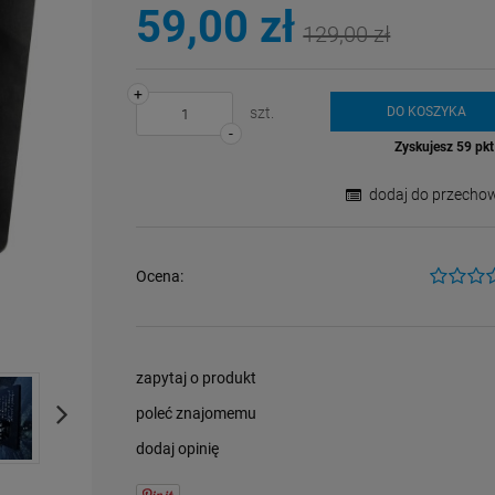
płatności
59,00 zł
129,00 zł
+
szt.
DO KOSZYKA
-
Zyskujesz
59
pkt 
dodaj do przechow
Ocena:
zapytaj o produkt
poleć znajomemu
dodaj opinię