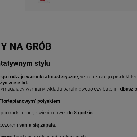
NY NA GRÓB
ntatywnym stylu
ego rodzaju warunki atmosferyczne
, wskutek czego produkt ten
yć wiele lat.
 wymagający wymiany wkładu parafinowego czy baterii -
dbasz 
 "fortepianowym" połyskiem.
 pochodni mogą świecić nawet
do 8 godzin
.
wieczorem
sama się zapala
.