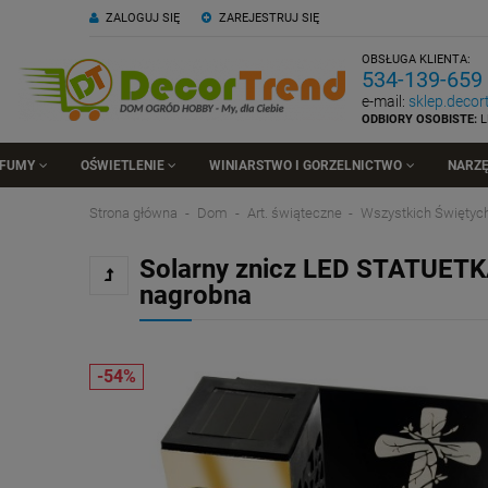
ZALOGUJ SIĘ
ZAREJESTRUJ SIĘ
OBSŁUGA KLIENTA:
534-139-659
e-mail:
sklep.deco
ODBIORY OSOBISTE:
L
RFUMY
OŚWIETLENIE
WINIARSTWO I GORZELNICTWO
NARZĘ
Strona główna
Dom
Art. świąteczne
Wszystkich Świętyc
Solarny znicz LED STATUE
nagrobna