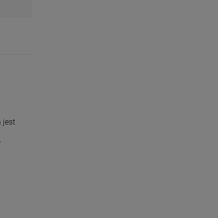
 jest
o