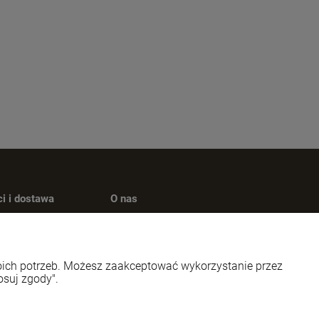
i i dostawa
O nas
płatności
Kontakt
 dostawy
O firmie
woich potrzeb. Możesz zaakceptować wykorzystanie przez
osuj zgody".