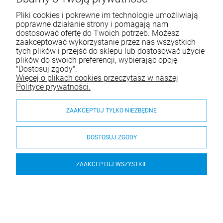
Pliki cookies i pokrewne im technologie umożliwiają
poprawne działanie strony i pomagają nam
dostosować ofertę do Twoich potrzeb. Możesz
BESTSELLERY
zaakceptować wykorzystanie przez nas wszystkich
tych plików i przejść do sklepu lub dostosować użycie
plików do swoich preferencji, wybierając opcję
"Dostosuj zgody".
MATA PODKŁADKA OCHRONNA NA BURKO
Więcej o plikach cookies przeczytasz w naszej
POD WYMIAR 100cm²
Polityce prywatności.
1,00 zł
ZAAKCEPTUJ TYLKO NIEZBĘDNE
szt.
DOSTOSUJ ZGODY
DO KOSZYKA
ZAAKCEPTUJ WSZYSTKIE
Newsletter