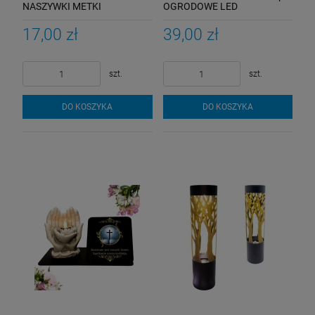
NASZYWKI METKI
OGRODOWE LED
RĘKODZIEŁO
MULTICOLOR Balkon Taras
Biały CIEPŁY
17,00 zł
39,00 zł
szt.
szt.
DO KOSZYKA
DO KOSZYKA