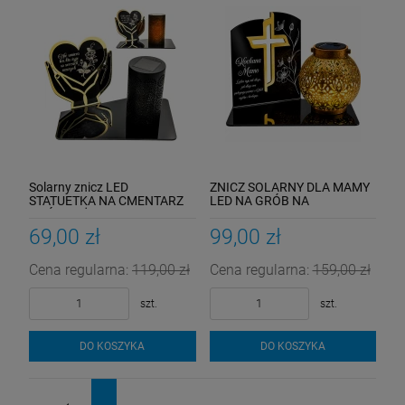
Solarny znicz LED
ZNICZ SOLARNY DLA MAMY
STATUETKA NA CMENTARZ
LED NA GRÓB NA
GRÓB DUŻA wieczna lampka
CMENTARZ LAMPKA
nagrobna
SOLARNA KULA
69,00 zł
99,00 zł
Cena regularna:
119,00 zł
Cena regularna:
159,00 zł
szt.
szt.
DO KOSZYKA
DO KOSZYKA