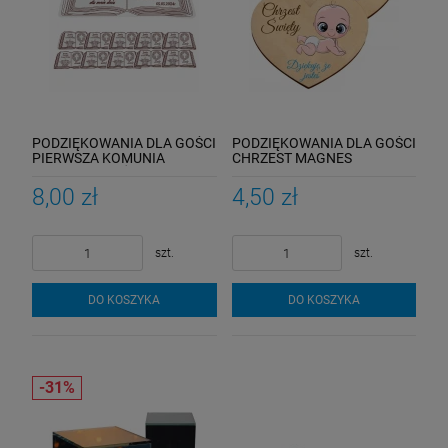
PODZIĘKOWANIA DLA GOŚCI
PODZIĘKOWANIA DLA GOŚCI
PIERWSZA KOMUNIA
CHRZEST MAGNES
MAGNES KSIĄŻKA DLA
DREWNIANE SERCE NA
CHRZESTNEGO 1SZ
CHRZCINY
8,00 zł
4,50 zł
szt.
szt.
DO KOSZYKA
DO KOSZYKA