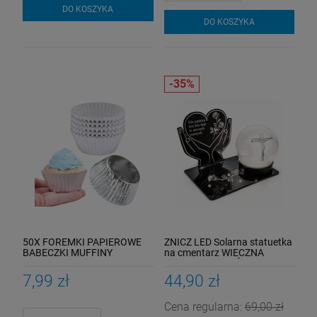
DO KOSZYKA
DO KOSZYKA
50X FOREMKI PAPIEROWE
ZNICZ LED Solarna statuetka
BABECZKI MUFFINY
na cmentarz WIECZNA
PAPILOTKI
LAMPKA NA GRÓB
podstawka
7,99 zł
44,90 zł
Cena regularna:
69,00 zł