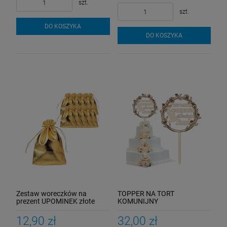
szt.
szt.
DO KOSZYKA
DO KOSZYKA
Zestaw woreczków na
TOPPER NA TORT
prezent UPOMINEK złote
KOMUNIJNY
10SZT
PERSONALIZOWANY
Pierwsza Komunia Św
12,90 zł
32,00 zł