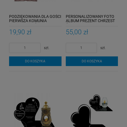
PODZIĘKOWANIA DLA GOŚCI
PERSONALIZOWANY FOTO
PIERWSZA KOMUNIA
ALBUM PREZENT CHRZEST
MAGNES KSIĄŻKA 10SZ
ŚWIĘTY ZDJĘCIA PAMIĄTKA
CHRZTU
19,90 zł
55,00 zł
szt.
szt.
DO KOSZYKA
DO KOSZYKA