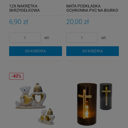
12X NAKRĘTKA
MATA PODKŁADKA
SKRZYDEŁKOWA
OCHRONNA PVC NA BIURKO
MOTYLKOWA M5 DIN 314
STÓŁ 90x45
6,90 zł
20,00 zł
szt.
szt.
DO KOSZYKA
DO KOSZYKA