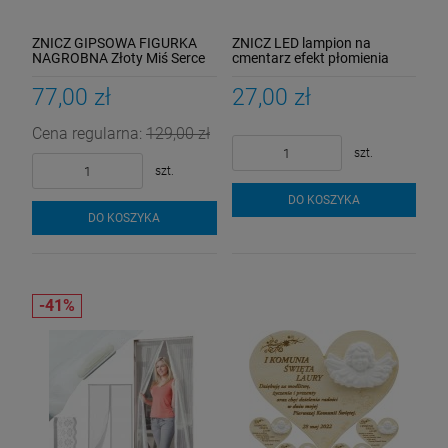
ZNICZ GIPSOWA FIGURKA
ZNICZ LED lampion na
NAGROBNA Złoty Miś Serce
cmentarz efekt płomienia
Latarenka Złoto ZNICZ DLA
wieczna latarenka na grób
DZIECKA
77,00 zł
27,00 zł
Cena regularna:
129,00 zł
szt.
szt.
DO KOSZYKA
DO KOSZYKA