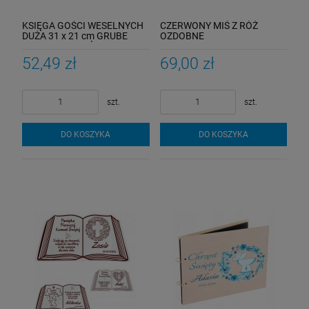
KSIĘGA GOŚCI WESELNYCH
CZERWONY MIŚ Z RÓŻ
DUŻA 31 x 21 cm GRUBE
OZDOBNE
KARTKI Wesele Ślub
PERSONALIZOWANE
Porządna
PUDEŁKO DEDYKACJA
52,49 zł
69,00 zł
PREZENT 25 CM
szt.
szt.
DO KOSZYKA
DO KOSZYKA