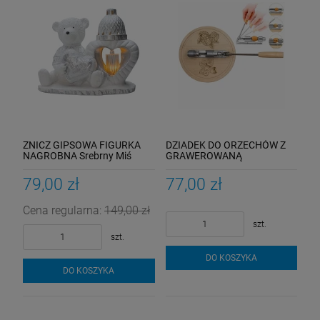
ZNICZ GIPSOWA FIGURKA
DZIADEK DO ORZECHÓW Z
NAGROBNA Srebrny Miś
GRAWEROWANĄ
Serce Lampka LED GIPS
PODSTAWKĄ UPOMINEK NA
Latarenka
URODZINY IMIENINY
79,00 zł
77,00 zł
Cena regularna:
149,00 zł
szt.
szt.
DO KOSZYKA
DO KOSZYKA