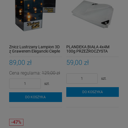
Znicz Lustrzany Lampion 3D
PLANDEKA BIAŁA 4x4M
z Grawerem Elegancki Ciepłe
100g PRZEŹROCZYSTA
Światło Dzień Babci
ZBROJONA UV Mocna
WODOODPORNA
89,00 zł
59,00 zł
Cena regularna:
129,00 zł
szt.
szt.
DO KOSZYKA
DO KOSZYKA