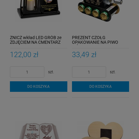
ZNICZ wkład LED GRÓB ze
PREZENT CZOŁG
ZDJĘCIEM NA CMENTARZ
OPAKOWANIE NA PIWO
duża Latarenka zdjęcie na
WÓDKĘ na urodziny 18-99
grób
dla TATY faceta
122,00 zł
33,49 zł
szt.
szt.
DO KOSZYKA
DO KOSZYKA