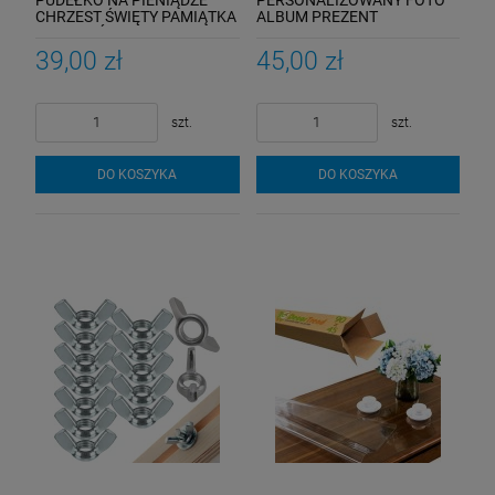
PUDEŁKO NA PIENIĄDZE
PERSONALIZOWANY FOTO
CHRZEST ŚWIĘTY PAMIĄTKA
ALBUM PREZENT
CHRZTU ŚWIĘTEGO
NARODZINY DZIECKA
PERSONALIZACJA
ROCZEK PAMIĄTKA
39,00 zł
45,00 zł
szt.
szt.
DO KOSZYKA
DO KOSZYKA