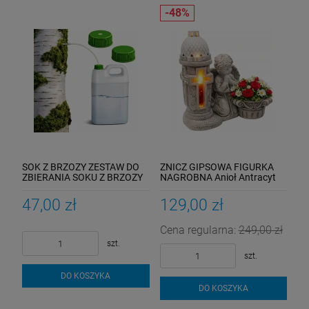
SOK Z BRZOZY ZESTAW DO
ZNICZ GIPSOWA FIGURKA
ZBIERANIA SOKU Z BRZOZY
NAGROBNA Anioł Antracyt
POZYSKIWANIA OSKOŁY
LATARENKA GIPS Donica
KAPILARA
Krzyż
47,00 zł
129,00 zł
Cena regularna:
249,00 zł
szt.
szt.
DO KOSZYKA
DO KOSZYKA