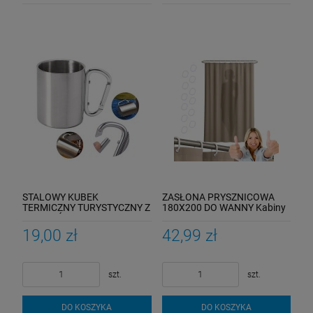
STALOWY KUBEK
ZASŁONA PRYSZNICOWA
TERMICZNY TURYSTYCZNY Z
180X200 DO WANNY Kabiny
KARABIŃCZYKIEM 220ML
Zasłonka Pod Prysznic
Capuccino
19,00 zł
42,99 zł
szt.
szt.
DO KOSZYKA
DO KOSZYKA