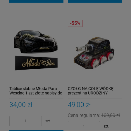
Tablice ślubne Młoda Para
CZOŁG NA COLĘ WÓDKĘ
Weselne 1 szt złote napisy do
prezent na URODZINY
auta czarny akryl
kawalerskie dla TATY
DZIADKA
34,00 zł
49,00 zł
Cena regularna:
109,00 zł
szt.
szt.