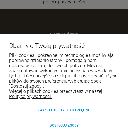
polityką prywatności
Siedziba firmy:
SWIP Decortrend Sp. z o.o. Sp. K.
Dbamy o Twoją prywatność
ul. Legnicka 28
25-328 Kielce
Pliki cookies i pokrewne im technologie umożliwiają
NIP: 959-197-34-59
poprawne działanie strony i pomagają nam
dostosować ofertę do Twoich potrzeb. Możesz
Tel.:
517-378-341
zaakceptować wykorzystanie przez nas wszystkich
tych plików i przejść do sklepu lub dostosować użycie
e-mail:
sklep.decortrend@gmail.com
plików do swoich preferencji, wybierając opcję
"Dostosuj zgody".
Więcej o plikach cookies przeczytasz w naszej
Pomoc
Polityce prywatności.
Moje konto
ZAAKCEPTUJ TYLKO NIEZBĘDNE
Płatności i dostawa
DOSTOSUJ ZGODY