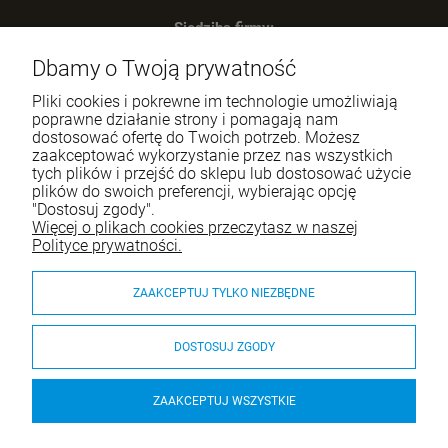
Siedziba firmy:
SWIP Decortrend Sp. z o.o. Sp. K.
Dbamy o Twoją prywatność
ul. Legnicka 28
25-328 Kielce
Pliki cookies i pokrewne im technologie umożliwiają
NIP: 959-197-34-59
poprawne działanie strony i pomagają nam
dostosować ofertę do Twoich potrzeb. Możesz
Tel.:
517-378-341
zaakceptować wykorzystanie przez nas wszystkich
tych plików i przejść do sklepu lub dostosować użycie
e-mail:
sklep.decortrend@gmail.com
plików do swoich preferencji, wybierając opcję
"Dostosuj zgody".
Więcej o plikach cookies przeczytasz w naszej
Pomoc
Polityce prywatności.
Moje konto
ZAAKCEPTUJ TYLKO NIEZBĘDNE
Płatności i dostawa
DOSTOSUJ ZGODY
O nas
ZAAKCEPTUJ WSZYSTKIE
ZATRZASK BALKONOWY UCHWYT KLAMKA DO DRZWI
POCHWYT