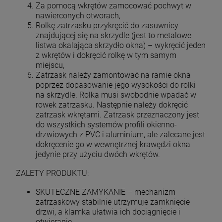
Za pomocą wkrętów zamocować pochwyt w
nawierconych otworach,
Rolkę zatrzasku przykręcić do zasuwnicy
znajdującej się na skrzydle (jest to metalowe
listwa okalająca skrzydło okna) – wykręcić jeden
z wkrętów i dokręcić rolkę w tym samym
miejscu,
Zatrzask należy zamontować na ramie okna
poprzez dopasowanie jego wysokości do rolki
na skrzydle. Rolka musi swobodnie wpadać w
rowek zatrzasku. Następnie należy dokręcić
zatrzask wkrętami. Zatrzask przeznaczony jest
do wszystkich systemów profili okienno-
drzwiowych z PVC i aluminium, ale zalecane jest
dokręcenie go w wewnętrznej krawędzi okna
jedynie przy użyciu dwóch wkrętów.
ZALETY PRODUKTU:
SKUTECZNE ZAMYKANIE – mechanizm
zatrzaskowy stabilnie utrzymuje zamknięcie
drzwi, a klamka ułatwia ich dociągnięcie i
otwieranie.