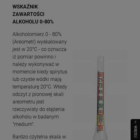
WSKAŹNIK
ZAWARTOŚCI
ALKOHOLU
0-80%
Alkoholomierz 0 - 80%
(Areometr) wyskalowany
jest w 20°C - co oznacza
iż pomiar powinno i
należy wykonywać w
momencie kiedy spirytus
lub czyste wódki mają
temperaturę 20°C. Wtedy
odczyt z pionowej skali
areometru jest
rzeczywisty do stężenia
alkoholu w badanym
"medium".
WIĘCEJ
Bardzo czytelna skala w