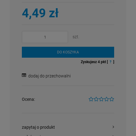
4,49 zł
szt.
DO KOSZYKA
Zyskujesz
4
pkt [
?
]
dodaj do przechowalni
Ocena:
zapytaj o produkt